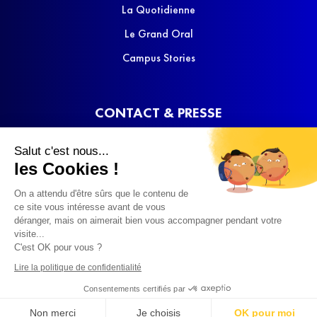
La Quotidienne
Le Grand Oral
Campus Stories
CONTACT & PRESSE
Nous contacter
Salut c'est nous...
Media Kit
les Cookies !
On a attendu d'être sûrs que le contenu de
ce site vous intéresse avant de vous
déranger, mais on aimerait bien vous accompagner pendant votre
visite...
C'est OK pour vous ?
© 2022 SQOOL TV
Lire la politique de confidentialité
Consentements certifiés par
Non merci
Je choisis
OK pour moi