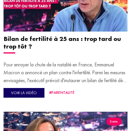
Dans son "Heure de la récré", Cécile célèbre la fête des
grands-mères, qui aura lieu dimanche 3 mars.
En fin d'émission, on pousse les portes de la "Librairie" pour
retrouver Célie Lutton. Notre libraire a sélectionné des livres
jeunesse, pour bien démarrer le week-end.
Bilan de fertilité à 25 ans : trop tard ou
trop tôt ?
Pour enrayer la chute de la natalité en France, Emmanuel
Macron a annoncé un plan contre l'infertilité. Parmi les mesures
envisagées, l'exécutif prévoit d'instaurer un bilan de fertilité dès
l'âge de 25 ans. "Ce n'est pas trop tôt", explique Daniel
#PARENTALITÉ
VOIR LA VIDÉO
Vaiman, directeur de recherche à l'INSERM, car cela permet
"d'anticiper un certain nombre de problèmes". En fonction du
résultat, il existe des solutions adaptées pour permettre aux
femmes d'avoir un enfant, si elles le souhaitent.
2 min.