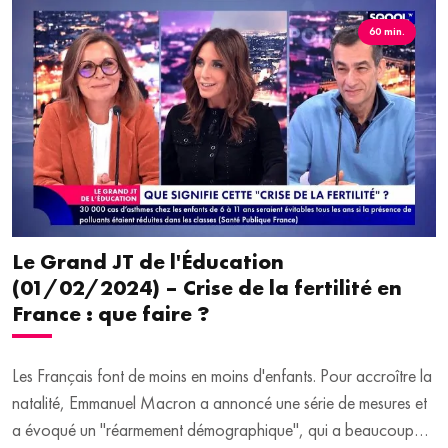
la députée PS Isabelle Santiago approuve. Selon elle, ce test
60 min.
permet d'"éviter tout un parcours parfois long" pour concevoir
un enfant. Actuellement, ce bilan n'est pas intégralement
remboursé et s'élève à 350 euros en moyenne.
Le Grand JT de l'Éducation
(01/02/2024) – Crise de la fertilité en
France : que faire ?
Les Français font de moins en moins d'enfants. Pour accroître la
natalité, Emmanuel Macron a annoncé une série de mesures et
a évoqué un "réarmement démographique", qui a beaucoup