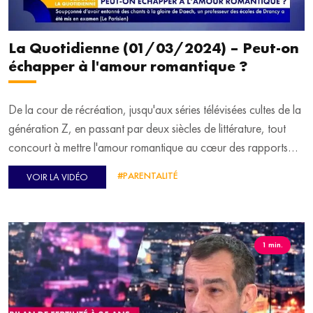
La Quotidienne (01/03/2024) – Peut-on
échapper à l'amour romantique ?
De la cour de récréation, jusqu'aux séries télévisées cultes de la
génération Z, en passant par deux siècles de littérature, tout
concourt à mettre l'amour romantique au cœur des rapports
humains. Peut-on y échapper ? C'est en tout cas la question que
#PARENTALITÉ
VOIR LA VIDÉO
se pose notre invitée. Pour en parler, Emmanuel Davidenkoff
reçoit en plateau Aline Laurent-Mayard, journaliste et auteure
du livre "Post-romantique : comment moins de romance pourrait
sauver l'amour (et la société)".
1 min.
Le squelette presque entier d’un titanosaure vient d'être
découvert à Béziers (Hérault). Cécile Fournier sort son
"Antisèche" pour en dire plus.