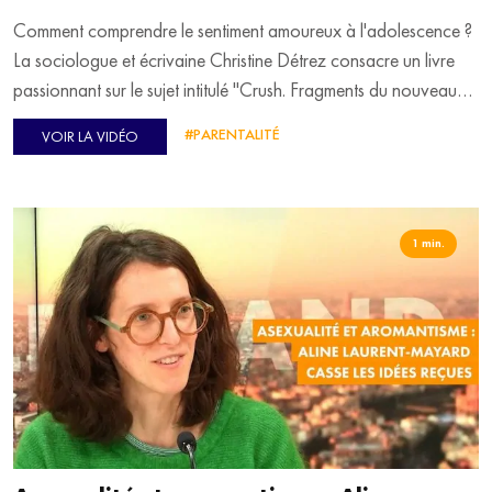
Comment comprendre le sentiment amoureux à l'adolescence ?
La sociologue et écrivaine Christine Détrez consacre un livre
passionnant sur le sujet intitulé "Crush. Fragments du nouveau
discours amoureux". Elle est l'invitée d'Emmanuel Davidenkoff
#PARENTALITÉ
VOIR LA VIDÉO
pour en parler.
La Cité Immersive Viking à Rouen ouvre ses portes demain.
Cécile Fournier en dit plus dans son "Antisèche".
Dans son "Heure de la récré", Cécile nous fait découvrir
1 min.
l'expérience "Océan sur écoute" à la Cité de la mer à
Cherbourg-en-Cotentin.
En fin d'émission, on pousse les portes de la "Librairie" pour
retrouver Célie Lutton. Notre libraire jeunesse a sélectionné
quelques livres pour bien démarrer le week-end.