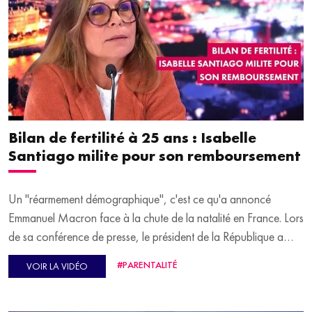
Bilan de fertilité à 25 ans : Isabelle
Santiago milite pour son remboursement
Un "réarmement démographique", c'est ce qu'a annoncé
Emmanuel Macron face à la chute de la natalité en France. Lors
de sa conférence de presse, le président de la République a
également indiqué vouloir lancer un plan de lutte contre
#PARENTALITÉ
VOIR LA VIDÉO
l'infertilité. L'Élysée souhaite instaurer un bilan de fertilité à 25
ans, "soit l'âge où les femmes sont le plus fertiles", et qui serait
pris en charge à 100% par la Sécurité sociale. Une mesure que