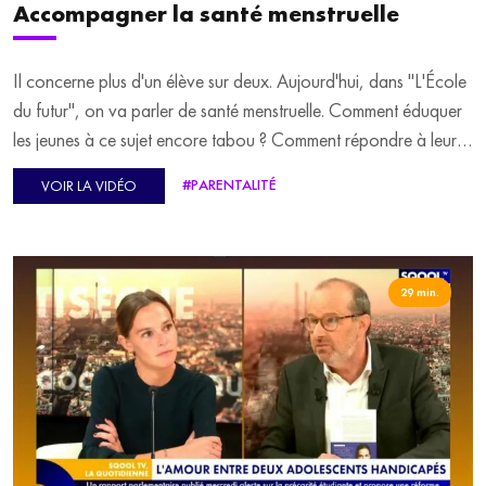
Accompagner la santé menstruelle
Il concerne plus d'un élève sur deux. Aujourd'hui, dans "L'École
du futur", on va parler de santé menstruelle. Comment éduquer
les jeunes à ce sujet encore tabou ? Comment répondre à leurs
questions ? Comment déconstruire ce thème majeur de la vie
#PARENTALITÉ
VOIR LA VIDÉO
quotidienne ? Séverine Krieger, éducatrice menstruelle et co-
fondatrice de "Play ovaire", est l'invitée de Lisa Debernard pour
en parler.
29 min.