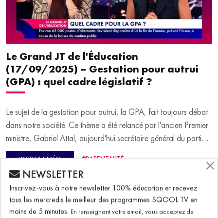
Le Grand JT de l'Éducation
NEWSLETTER
(17/09/2025) – Gestation pour autrui
Inscrivez-vous à notre newsletter 100% éducation et recevez
(GPA) : quel cadre législatif ?
tous les mercredis le meilleur des programmes SQOOL TV en
moins de 5 minutes.
En renseignant votre email, vous acceptez de
Le sujet de la gestation pour autrui, la GPA, fait toujours débat
recevoir régulièrement notre newsletter par courrier électronique et vous
prenez connaissance de notre politique de confidentialité. Vous pouvez
dans notre société. Ce thème a été relancé par l'ancien Premier
à tout moment vous désabonner avec le bouton de désinscription qui
ministre, Gabriel Attal, aujourd'hui secrétaire général du parti
figure en bas de chaque mail reçu.
Renaissance. Fin août, il a annoncé le lancement d'une
#PARENTALITÉ
VOIR LA VIDÉO
convention thématique sur la gestation pour autrui (GPA) au
sein de son parti. Objectif ? Ouvrir le débat pour permettre la
légalisation d'une GPA "éthique". Pour en parler, Virginie
Guilhaume reçoit en plateau Laurence Brunet, chercheuse
2 min.
associée en droit des personnes et de la bioéthique.