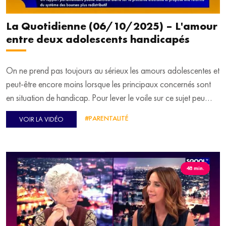
La Quotidienne (06/10/2025) – L'amour
entre deux adolescents handicapés
On ne prend pas toujours au sérieux les amours adolescentes et
peut-être encore moins lorsque les principaux concernés sont
en situation de handicap. Pour lever le voile sur ce sujet peu
médiatisé, Emmanuel Davidenkoff reçoit en plateau Gabrielle
#PARENTALITÉ
VOIR LA VIDÉO
de Tournemire, autrice du livre "Des enfants uniques" et
doctorante à l'université de Poitiers.
48 min.