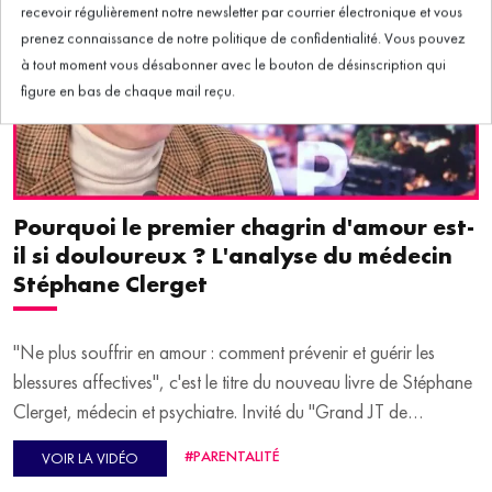
Le département des Hauts-de-Seine propose actuellement une
grande exposition aux archives départementales. Juliette
Gallois, représentante des archives, en dit plus en deuxième
partie d'émission.
Pourquoi le premier chagrin d'amour est-
il si douloureux ? L'analyse du médecin
Stéphane Clerget
"Ne plus souffrir en amour : comment prévenir et guérir les
blessures affectives", c'est le titre du nouveau livre de Stéphane
Clerget, médecin et psychiatre. Invité du "Grand JT de
l'Éducation", il explique pourquoi le premier chagrin d'amour est
#PARENTALITÉ
VOIR LA VIDÉO
aussi douloureux. Il revient également sur les "effets