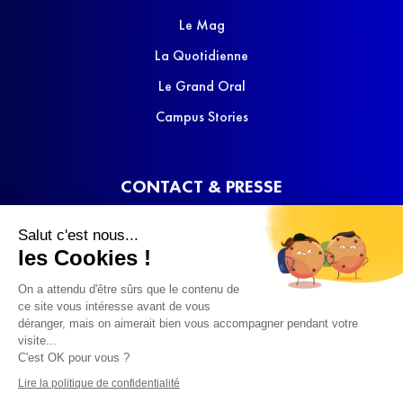
Le Mag
La Quotidienne
Le Grand Oral
Campus Stories
CONTACT & PRESSE
Nous contacter
Salut c'est nous...
Media Kit
les Cookies !
On a attendu d'être sûrs que le contenu de
ce site vous intéresse avant de vous
déranger, mais on aimerait bien vous accompagner pendant votre
visite...
C'est OK pour vous ?
© 2022 SQOOL TV
Lire la politique de confidentialité