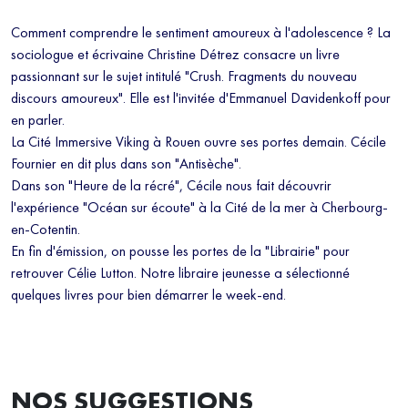
moins de 5 minutes.
En renseignant votre email, vous acceptez de
Comment comprendre le sentiment amoureux à l'adolescence ? La
recevoir régulièrement notre newsletter par courrier électronique et vous
sociologue et écrivaine Christine Détrez consacre un livre
prenez connaissance de notre politique de confidentialité. Vous pouvez
passionnant sur le sujet intitulé "Crush. Fragments du nouveau
à tout moment vous désabonner avec le bouton de désinscription qui
discours amoureux". Elle est l'invitée d'Emmanuel Davidenkoff pour
figure en bas de chaque mail reçu.
en parler.
La Cité Immersive Viking à Rouen ouvre ses portes demain. Cécile
Fournier en dit plus dans son "Antisèche".
Dans son "Heure de la récré", Cécile nous fait découvrir
l'expérience "Océan sur écoute" à la Cité de la mer à Cherbourg-
en-Cotentin.
En fin d'émission, on pousse les portes de la "Librairie" pour
retrouver Célie Lutton. Notre libraire jeunesse a sélectionné
quelques livres pour bien démarrer le week-end.
NOS SUGGESTIONS