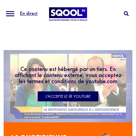
En direct
Ce contenu est hébergé par un tiers. En
affichant le contenu externe, vous acceptez
les termes et conditions de youtube.com
J'ACCEPTE LE 🍪 YOUTUBE