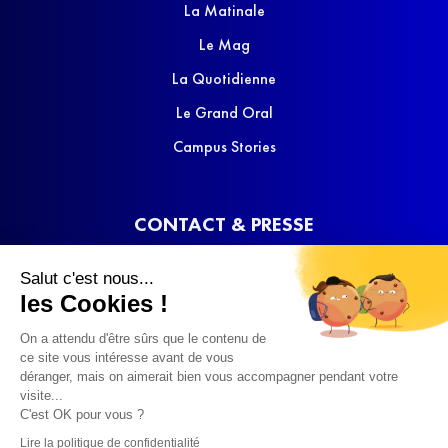
La Matinale
Le Mag
La Quotidienne
Le Grand Oral
Campus Stories
CONTACT & PRESSE
Nous contacter
Salut c'est nous...
Media Kit
les Cookies !
On a attendu d'être sûrs que le contenu de
ce site vous intéresse avant de vous
déranger, mais on aimerait bien vous accompagner pendant votre
visite...
C'est OK pour vous ?
© 2022 SQOOL TV
Lire la politique de confidentialité