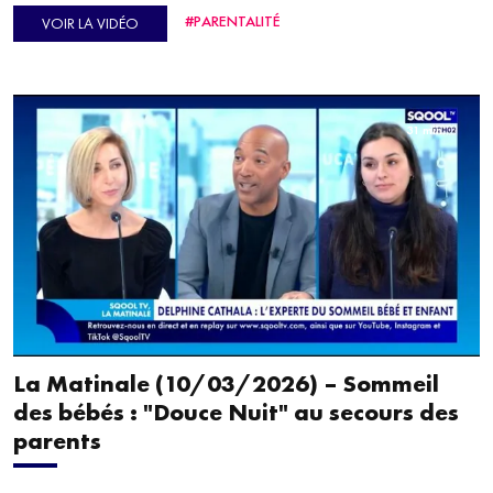
d’un lycéen sur deux a déjà expérimenté la cigarette
#PARENTALITÉ
VOIR LA VIDÉO
électronique. Une tendance en hausse qui soulève des
inquiétudes en matière de santé publique. Nous en parlons avec
Olivier Le Nézet, chargé d’études à l’OFDT, et le docteur
Marcel Garrigou-Grandchamp.
31 min.
En seconde partie, regard sur les pigeons en milieu urbain.
Souvent mal-aimés, ils sont pourtant victimes de nombreuses
blessures liées à leur environnement. On en parle avec Jessy
Picard et Alina Lavrinenko, deux membres de l’association
"Pinpon pigeons", engagée pour une meilleure cohabitation
entre humains et oiseaux.
La Matinale (10/03/2026) – Sommeil
des bébés : "Douce Nuit" au secours des
parents