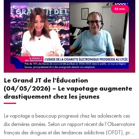
sportive, entrepreneure et engagée dans plusieurs associations,
56 min.
Tiffany Mazars défend une conviction forte : la réussite n’a pas
une seule forme. Elle est notre invitée.
Le Grand JT de l'Éducation
(04/05/2026) – Le vapotage augmente
drastiquement chez les jeunes
Le vapotage a beaucoup progressé chez les adolescents ces
dix dernières années. Selon un rapport récent de l’Observatoire
français des drogues et des tendances addictives (OFDT), près