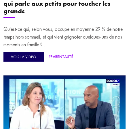
qui parle aux petits pour toucher les
grands
Qu'est-ce qui, selon vous, occupe en moyenne 29 % de notre
temps hors sommeil, et qui vient grignoter quelques-uns de nos
moments en famille ?
#PARENTALITÉ
VOIR LA VIDÉO
Notre invitée du jour, Guillemette Faure, a consacré un livre à
ce sujet : "Aide tes parents à décrocher des écrans", paru chez
Casterman le 3 juin dernier.
28 min.