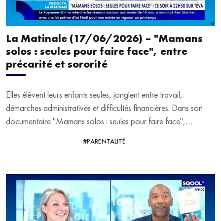
La Matinale (17/06/2026) – "Mamans
solos : seules pour faire face", entre
précarité et sororité
Elles élèvent leurs enfants seules, jonglent entre travail,
démarches administratives et difficultés financières. Dans son
documentaire "Mamans solos : seules pour faire face",
Lauriane David donne la parole à ces femmes que l'on entend
#PARENTALITÉ
VOIR LA VIDÉO
encore trop peu. Quand tout repose sur une seule personne,
comment tenir ? Associations, groupes de parole, entraide entre
mères : derrière les difficultés émergent aussi des formes de
solidarité qui permettent de tenir et d’avancer. Alors que plus de
28 min.
3 millions d’enfants vivent dans une famille monoparentale,
pourquoi ces réalités restent-elles si peu visibles ? Et quelles