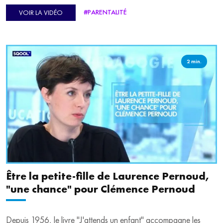
personnel. Du smartphone au réveil en passant l'ordinateur au
#PARENTALITÉ
VOIR LA VIDÉO
travail, jusqu'à la télévision le soir, nos écrans rythment nos
journées.
Mais nos yeux, eux, tiennent-ils le rythme ? Entre fatigue
2 min.
visuelle, sécheresse oculaire, maux de tête... Quels sont les effets
réels de cette surexposition ? Pour en parler, Lisa Debernard
reçoit le Dr Romain Nicolau, chirurgien ophtalmologue.
Être la petite-fille de Laurence Pernoud,
"une chance" pour Clémence Pernoud
Depuis 1956, le livre "J'attends un enfant" accompagne les