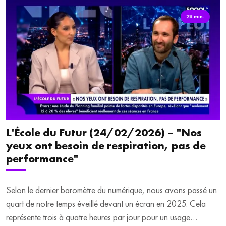
directrice de l’unité de rééducation neurologique à l’hôpital
René-Muret de Sevran.
28 min.
En seconde partie, focus sur la prévention des violences faites
aux enfants avec Isabelle Debré, présidente de l’association
L’Enfant Bleu, qui présente le Respectomètre. Il s'agit d'un outil
pédagogique pour aider les enfants à identifier les violences et
à libérer la parole, tout en mobilisant parents, professionnels, et
surtout, pouvoirs publics.
L'École du Futur (24/02/2026) – "Nos
yeux ont besoin de respiration, pas de
performance"
Selon le dernier baromètre du numérique, nous avons passé un
quart de notre temps éveillé devant un écran en 2025. Cela
représente trois à quatre heures par jour pour un usage