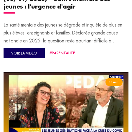
jeunes : l'urgence d'agir
La santé mentale des jeunes se dégrade et inquiète de plus en
plus élèves, enseignants et familles. Déclarée grande cause
nationale en 2025, la question reste pourtant difficile à
aborder. En première partie d'émission, Virginie Guilhaume
#PARENTALITÉ
VOIR LA VIDÉO
reçoit sur le plateau Karine Chevreul, professeure en santé
publique et directrice d’Eceve et du projet Mentalo, afin
d'analyser les enjeux et les pistes pour penser la santé mentale
autrement.
30 min.
En seconde partie d’émission, retour sur l’adoption d’une loi
garantissant la scolarisation des mineurs non accompagnés,
avec Anina Ciuciu, avocate et marraine de l’association École
pour tous, et Abdoulaye Bah, porte-parole de l’association et
ancien mineur non accompagné.