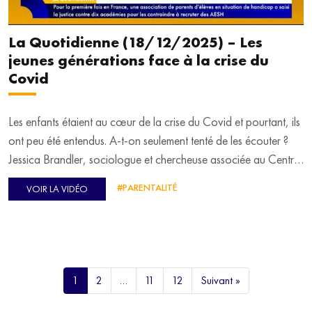
La Quotidienne (18/12/2025) – Les
jeunes générations face à la crise du
Covid
Les enfants étaient au cœur de la crise du Covid et pourtant, ils
ont peu été entendus. A-t-on seulement tenté de les écouter ?
Jessica Brandler, sociologue et chercheuse associée au Centre
Émile Durkheim, l'a fait dans son ouvrage "Enfants, sujets
#PARENTALITÉ
VOIR LA VIDÉO
politiques. Les jeunes générations face à la crise du Covid"
1
2
…
11
12
Suivant »