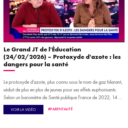
En seconde partie d'émission, rediffusion d’un entretien avec
Harold Cobert, professeur de lettres et auteur de "Foi de prof".
Il revient sur son expérience dans l’enseignement catholique
privé et sa confiance en la jeunesse.
Le Grand JT de l'Éducation
(24/02/2026) – Protoxyde d'azote : les
dangers pour la santé
Le protoxyde d’azote, plus connu sous le nom de gaz hilarant,
séduit de plus en plus de jeunes pour ses effets euphorisants.
Selon un baromètre de Santé publique France de 2022, 14 %
des 18-24 ans l’ont déjà expérimentée. Pourtant, cette
#PARENTALITÉ
VOIR LA VIDÉO
substance addictive peut laisser de graves séquelles sur la santé.
Nous en parlons avec la docteure Irène Coman, neurologue et