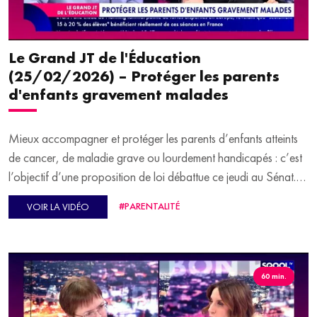
Le Grand JT de l'Éducation
(25/02/2026) – Protéger les parents
d'enfants gravement malades
Mieux accompagner et protéger les parents d’enfants atteints
de cancer, de maladie grave ou lourdement handicapés : c’est
l’objectif d’une proposition de loi débattue ce jeudi au Sénat.
Chaque année, des milliers de familles font face à une double
#PARENTALITÉ
VOIR LA VIDÉO
peine, car à la maladie s'ajoutent la complexité administrative et
les difficultés financières. Adopté en décembre 2024 à
l’Assemblée nationale, le texte vise à alléger ce parcours. On en
parle sur le plateau de Virginie Guilhaume avec Wilfried Briand,
60 min.
membre de la Fédération Grandir Sans Cancer, pour qui cette
avancée est essentielle, bien que le chemin soit long.