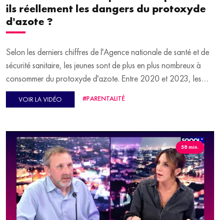
ils réellement les dangers du protoxyde
d'azote ?
Selon les derniers chiffres de l'Agence nationale de santé et de
sécurité sanitaire, les jeunes sont de plus en plus nombreux à
consommer du protoxyde d'azote. Entre 2020 et 2023, les
signalements ont été multipliés par 3 et le nombre de cas grave
#PARENTALITÉ
VOIR LA VIDÉO
d'addictovigilence par 3,8.
Bien que les effets du protoxyde d'azote puissent être graves
pour la santé, certains consommateurs, même après avoir
58 min.
présenté des séquelles, ne semblent toujours pas réaliser la
dangerosité de ce produit, comme l'explique le Dr Irène
Coman, neurologue à l'hôpital René-Muret de Sevran.