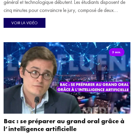
général et technologique débutent. Les étudiants disposent de
cinq minutes pour convaincre le jury, composé de deux
professeurs, sur l'un des deux thèmes choisis parmi leurs
VOIR LA VIDÉO
enseignements de spécialité. Une épreuve clé qui dure au total
45 minutes. L'occasion pour Irina Capron de faire le point sur
cette épreuve tant redoutée par les lycéens.
3 min.
Bac : se préparer au grand oral grâce à
l’intelligence artificielle