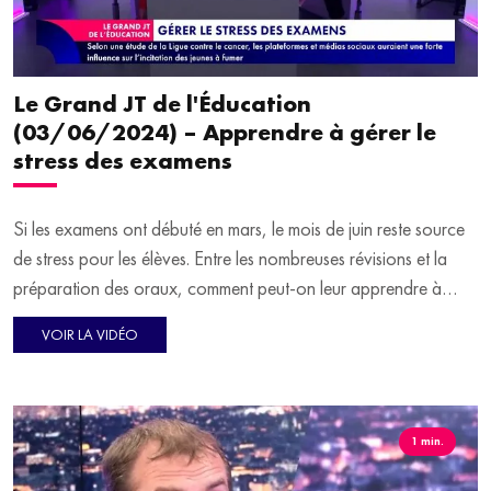
Le Grand JT de l'Éducation
(03/06/2024) – Apprendre à gérer le
stress des examens
Si les examens ont débuté en mars, le mois de juin reste source
de stress pour les élèves. Entre les nombreuses révisions et la
préparation des oraux, comment peut-on leur apprendre à
gérer le stress et la pression ? Fanny Jacq, médecin-psychiatre
VOIR LA VIDÉO
et Étienne Porche, co-fondateur des Sherpas, sont les invités de
Virginie Guilhaume pour en parler.
Le musée de la Marine à Paris organise un concours
d'illustration sur le thème "Quel océan pour 2030 ?". Il est
1 min.
ouvert aux jeunes talents. Axelle Beaussant, responsable