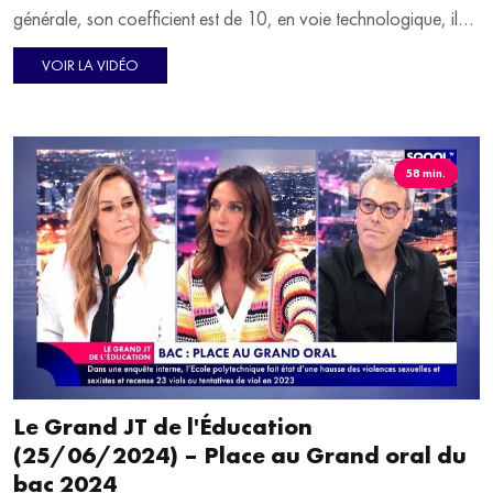
générale, son coefficient est de 10, en voie technologique, il
est de 14. Pour bien se préparer, Johanna Cohen, professeure
VOIR LA VIDÉO
de théâtre et fondatrice du Cours Anna, propose des séances
de coaching. Elle en dit plus sur le plateau du "Grand JT".
58 min.
Le Grand JT de l'Éducation
(25/06/2024) – Place au Grand oral du
bac 2024