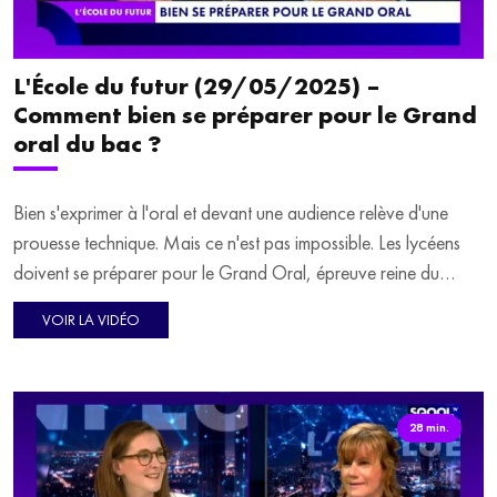
et la science peuvent devenir de véritables outils pédagogiques.
À travers le spectacle "Sur les ailes de Darwin", nous verrons
comment la découverte du vivant, l'écoute de la nature et la
L'École du futur (29/05/2025) –
sensibilisation à l’environnement peuvent enrichir les
Comment bien se préparer pour le Grand
apprentissages et éveiller la curiosité de élèves. Nous recevons
oral du bac ?
son co-auteur et interprète, Jean Boucault.
Bien s'exprimer à l'oral et devant une audience relève d'une
prouesse technique. Mais ce n'est pas impossible. Les lycéens
doivent se préparer pour le Grand Oral, épreuve reine du
baccalauréat, qui approche à grand pas. Comment bien se
VOIR LA VIDÉO
préparer ? Quelle posture adopter ? Comment booster sa
confiance en soi ? Thibaud Arnoult, président de Thotis, est
l'invité de Philippine Dolbeau pour en parler.
28 min.