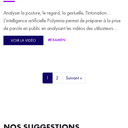
Analyser la posture, le regard, la gestuelle, l'intonation…
L'intelligence artificielle Polymnia permet de préparer à la prise
de parole en public en analysant les vidéos des utilisateurs.
Selon Nathan Bonnet, le CEO de Polymnia, ce coach, basé
#EXAMEN
VOIR LA VIDÉO
sur l'intelligence artificielle, est un véritable miroir qui vous
répond. Nathan Bonnet explique qu'il permet de s'améliorer en
matière de prise de parole derrière son écran et sans jugement.
1
2
Suivant »
NOS SUGGESTIONS