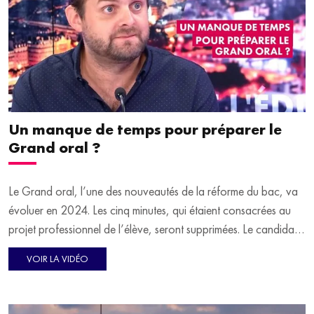
communication à la "Fondation de la mer", en dit plus en
deuxième partie.
En fin d'émission, dans sa chronique, Guillaume Buan fait la
"Lumière sur" le débarquement du 6 juin 1944, à l'occasion des
80 ans de cet événement historique.
Un manque de temps pour préparer le
Grand oral ?
Le Grand oral, l’une des nouveautés de la réforme du bac, va
évoluer en 2024. Les cinq minutes, qui étaient consacrées au
projet professionnel de l’élève, seront supprimées. Le candidat
devra passer davantage de temps sur le reste de l’épreuve.
VOIR LA VIDÉO
Pour Jean-Rémi Girard, président du SNALC (Syndicat
national des lycées, collèges, écoles et du supérieur), "c’est l’un
des gros points noirs de cette réforme, on n’a pas prévu de