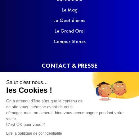
Le Mag
La Quotidienne
Le Grand Oral
Campus Stories
CONTACT & PRESSE
Nous contacter
Salut c'est nous...
Media Kit
les Cookies !
On a attendu d'être sûrs que le contenu de
ce site vous intéresse avant de vous
déranger, mais on aimerait bien vous accompagner pendant votre
visite...
C'est OK pour vous ?
© 2022 SQOOL TV
Lire la politique de confidentialité