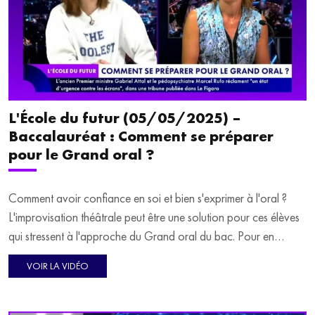
NEWSLETTER
L'École du futur (05/05/2025) –
Inscrivez-vous à notre newsletter 100% éducation et recevez
tous les mercredis le meilleur des programmes SQOOL TV en
Baccalauréat : Comment se préparer
moins de 5 minutes.
En renseignant votre email, vous acceptez de
pour le Grand oral ?
recevoir régulièrement notre newsletter par courrier électronique et vous
prenez connaissance de notre politique de confidentialité. Vous pouvez
Comment avoir confiance en soi et bien s'exprimer à l'oral ?
à tout moment vous désabonner avec le bouton de désinscription qui
L'improvisation théâtrale peut être une solution pour ces élèves
figure en bas de chaque mail reçu.
qui stressent à l'approche du Grand oral du bac. Pour en
parler, Philippine Dolbeau reçoit Hélène Farret, fondatrice de
VOIR LA VIDÉO
"Impro actif".