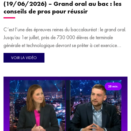
(19/06/2026) – Grand oral au bac : les
conseils de pros pour réussir
C’est l’une des épreuves reines du baccalauréat : le grand oral.
Jusqu’au 1er juillet, près de 730 000 élèves de terminale
générale et technologique devront se prêter à cet exercice
exigeant de 40 minutes, entre exposé, échange avec le jury et
VOIR LA VIDÉO
discussion autour de leur projet d’orientation. Prendre la parole
en public de façon claire et convaincante n’est pas chose aisée.
Nous en parlons avec deux spécialistes de l’art oratoire :
Martine Guillaud, comédienne, coach en prise de parole et
28 min.
formatrice auprès de responsables politiques, et Corentin
Eveno, enseignant en rhétorique, formateur et double finaliste
des championnats du monde de débats francophones.
En seconde partie, nous nous intéressons à la manière dont l’art