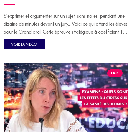
S'exprimer et argumenter sur un sujet, sans notes, pendant une
dizaine de minutes devant un jury... Voici ce qui attend les élèves
pour le Grand oral. Cette épreuve stratégique à coefficient 10
pour les voies générales vient de débuter ce lundi 24 juin, et se
VOIR LA VIDÉO
tient jusqu'au 3 juillet. Pour en parler, Virginie Guilhaume reçoit
en plateau Johanna Cohen, professeure de théâtre et
fondatrice du Cours Anna et Alexandre Labadie, fondateur de
l'école du Grand oral.
1 min.
En deuxième partie, on se penche sur les 70 ans de la mort du
mathématicien Alan Turing, figure historique de la Seconde
Guerre mondiale. Maxence Collin a écrit un roman graphique à
ce sujet. Il en dit plus en plateau.
En fin d'émission, dans sa chronique "Vu à l'étranger",
Guillaume Ouattara nous en dit plus sur les fêtes de fin de lycée.