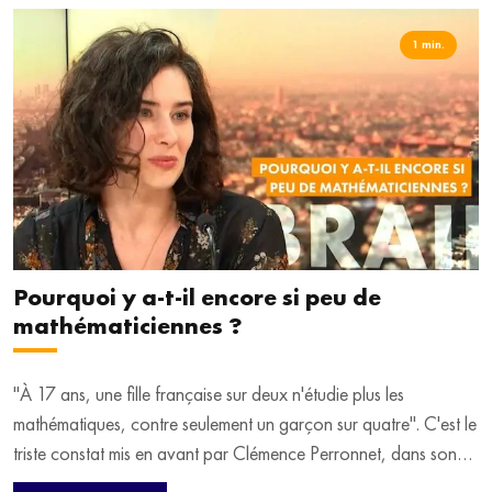
fondatrice et CEO de "My Job Glasses" et Claire Espinasse,
responsable marketing de "Hello Charly".
1 min.
Dans sa "Loupe", Alix Nguyen met en lumière l'association
"Réussir aujourd'hui", qui encourage les lycéens des quartiers à
poursuivre leurs études.
Pourquoi y a-t-il encore si peu de
mathématiciennes ?
"À 17 ans, une fille française sur deux n'étudie plus les
mathématiques, contre seulement un garçon sur quatre". C'est le
triste constat mis en avant par Clémence Perronnet, dans son
livre " Matheuses : les filles, avenir des mathématiques". La