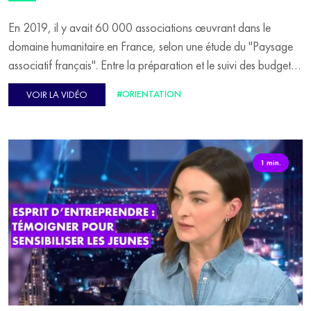
En 2019, il y avait 60 000 associations œuvrant dans le
domaine humanitaire en France, selon une étude du "Paysage
associatif français". Entre la préparation et le suivi des budgets,
la gestion sécuritaire, ou encore le management du personnel,
#ORIENTATION
VOIR LA VIDÉO
le travailleur humanitaire "ne s'ennuie jamais", explique Charline
Petitjean, la cheffe de mission Soudan pour l'ONG Solidarités
international.
1 min.