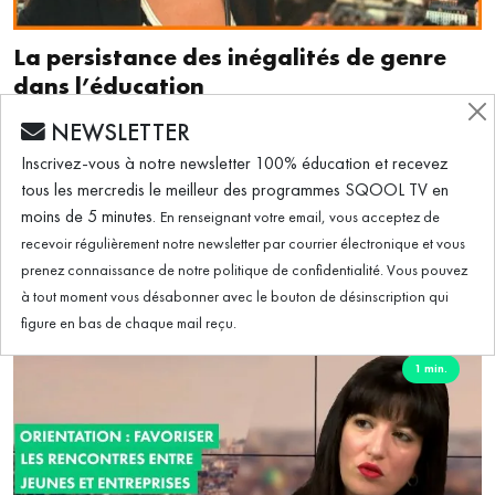
La persistance des inégalités de genre
dans l’éducation
NEWSLETTER
Élizabeth Tchoungui, directrice exécutive RSE chez Orange et
Inscrivez-vous à notre newsletter 100% éducation et recevez
présidente de Capital Filles, dans "La Quotidienne" d'Emmanuel
tous les mercredis le meilleur des programmes SQOOL TV en
Davidenkoff pour parler des biais sexistes dans l'orientation.
moins de 5 minutes.
En renseignant votre email, vous acceptez de
recevoir régulièrement notre newsletter par courrier électronique et vous
#ORIENTATION
VOIR LA VIDÉO
prenez connaissance de notre politique de confidentialité. Vous pouvez
à tout moment vous désabonner avec le bouton de désinscription qui
figure en bas de chaque mail reçu.
1 min.