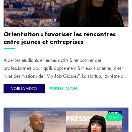
Orientation : favoriser les rencontres
entre jeunes et entreprises
Aider les étudiants et jeunes actifs à rencontrer des
professionnels pour qu'ils apprennent à mieux s'orienter, c'est
l'une des missions de "My Job Glasses". La startup, lauréate du
programme "France 2030", a d'ailleurs déployé beaucoup
#ORIENTATION
VOIR LA VIDÉO
d'efforts pour attirer les jeunes vers l'industrie. Sur le plateau du
"Mag", Émilie Korchia, fondatrice et CEO de "My Job
Glasses", rappelle que l'enjeu est important puisqu'il existe "1
million de postes à pourvoir dans l'industrie dans les prochaines
28 min.
années".