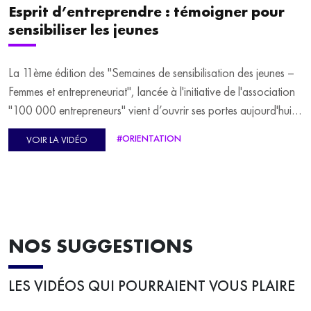
Esprit d’entreprendre : témoigner pour
sensibiliser les jeunes
La 11ème édition des "Semaines de sensibilisation des jeunes –
Femmes et entrepreneuriat", lancée à l'initiative de l'association
"100 000 entrepreneurs" vient d’ouvrir ses portes aujourd'hui
jusqu'au 24 mars prochain. Siham Nait-Haddad, entrepreneure
#ORIENTATION
VOIR LA VIDÉO
et membre de l'association "100 000 entrepreneurs", évoque
son expérience dans les écoles lors des séances de
sensibilisation à l'entrepreneuriat. Le statut d’entrepreneur est-il
accessible pour toutes et tous ? Combien gagne-t-on ? Toutes
ces questions, elle y répond en classe. L’entrepreneuriat est un
état d’esprit selon elle, "une notion qui peut guider nos projets
NOS SUGGESTIONS
au quotidien".
LES VIDÉOS QUI POURRAIENT VOUS PLAIRE