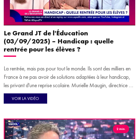
Le Grand JT de l'Éducation
(03/09/2025) – Handicap : quelle
rentrée pour les élèves ?
La rentrée, mais pas pour tout le monde. Ils sont des milliers en
France à ne pas avoir de solutions adaptées à leur handicap,
les privant d'une reprise scolaire. Murielle Maugin, directrice de
l'Institut national supérieur formation et recherche - handicap et
VOIR LA VIDÉO
enseignements adaptés (INSEI) et Sonia Ahehehinnou, vice-
présidente de l'UNAPEI, sont les invitées de Virginie Guilhaume
en plateau pour en parler.
Un concours pour créer sa propre campagne d'affichage pour
2 min.
les restaurants scolaires, de quoi faire participer les plus jeunes