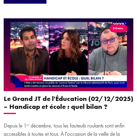
Dans Le Mag, Patrice Boisfer reçoit Rose Paynel,
conférencière, comédienne, auteure et ambassadrice santé
pour la Semaine du Son à l’UNESCO, afin de parler fatigue
invisible, adaptation permanente et surtout, inclusion.
54 min.
Le Grand JT de l'Éducation (02/12/2025)
– Handicap et école : quel bilan ?
Depuis le 1ᵉʳ décembre, tous les fauteuils roulants sont enfin
accessibles à toutes et tous. À l'occasion de la veille de la