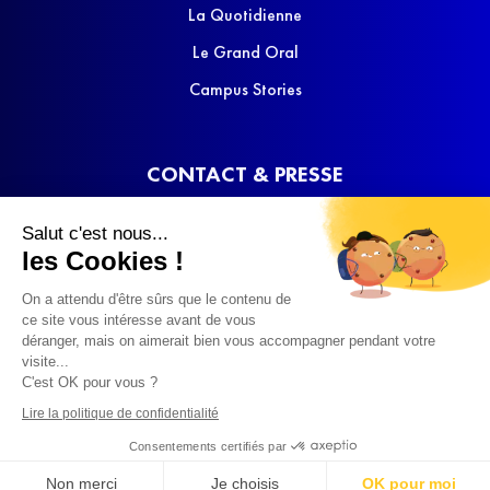
La Quotidienne
Le Grand Oral
Campus Stories
CONTACT & PRESSE
Nous contacter
Salut c'est nous...
Media Kit
les Cookies !
On a attendu d'être sûrs que le contenu de
ce site vous intéresse avant de vous
déranger, mais on aimerait bien vous accompagner pendant votre
visite...
C'est OK pour vous ?
© 2022 SQOOL TV
Lire la politique de confidentialité
Consentements certifiés par
Non merci
Je choisis
OK pour moi