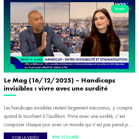
révolution qu'a représenté le braille et son importance dès le
29 min.
plus jeune âge.
En seconde partie d’émission, focus sur les Trophées ACT de
l’engagement, un nouveau concours national qui valorise les
projets citoyens portés par des lycéens. Aymeric Marmorat,
directeur du bachelor ACT, présente cette initiative dédiée à
l’engagement environnemental, sociétal, culturel et
démocratique.
Le Mag (16/12/2025) – Handicaps
invisibles : vivre avec une surdité
Les handicaps invisibles restent largement méconnus, y compris
quand ils touchent à l’audition. Vivre avec une surdité, c’est
composer chaque jour avec un monde qui n’est pas pensé pour
soi.
#VIE SCOLAIRE
VOIR LA VIDÉO