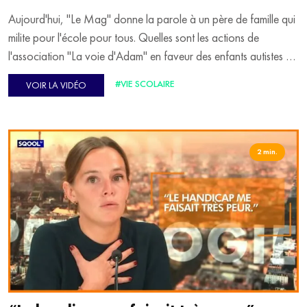
Aujourd'hui, "Le Mag" donne la parole à un père de famille qui
milite pour l'école pour tous. Quelles sont les actions de
l'association "La voie d'Adam" en faveur des enfants autistes ?
Quelles sont les priorités des élections municipales en 2026 en
#VIE SCOLAIRE
VOIR LA VIDÉO
matière d'inclusion ? Tobias Jacob, président de l'association
"La voie d'Adam", et Julie, créatrice du compte
@study_avec_julie, sont les invités de Patrice Boisfer
2 min.