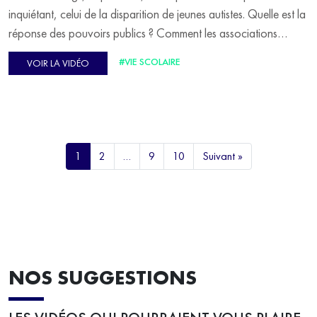
inquiétant, celui de la disparition de jeunes autistes. Quelle est la
réponse des pouvoirs publics ? Comment les associations
accompagnent-elles les familles de victimes ? Pour en parler,
#VIE SCOLAIRE
VOIR LA VIDÉO
Patrice Boisfer reçoit Corinne Baculard, présidente de
l'association "Approche globale autisme" et Élise Couval,
auteure et illustratrice de l'ouvrage "Vivre avec un TSA".
1
2
…
9
10
Suivant »
NOS SUGGESTIONS