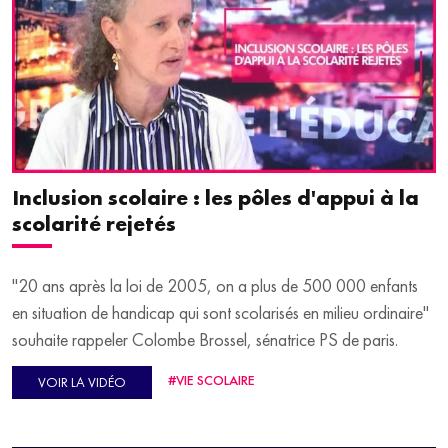
à la prévention sur leur propre santé. Il s'agit du concours "J'en
mange 5", et Claire Chambrier, responsable du développement
scientifique et pédagogique de cet événement, est l'invitée de la
seconde partie de l'émission.
Inclusion scolaire : les pôles d'appui à la
scolarité rejetés
"20 ans après la loi de 2005, on a plus de 500 000 enfants
en situation de handicap qui sont scolarisés en milieu ordinaire"
souhaite rappeler Colombe Brossel, sénatrice PS de paris.
#VIE SCOLAIRE
VOIR LA VIDÉO