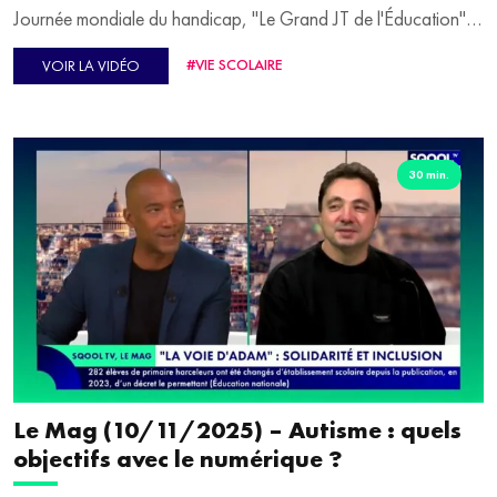
Journée mondiale du handicap, "Le Grand JT de l'Éducation"
fait le point. Pour en parler, Virginie Guilhaume reçoit en
#VIE SCOLAIRE
VOIR LA VIDÉO
plateau Sébastien Le Goff, vice-président du groupe
Polyhandicap France et Jean-Marc Marx, secrétaire national
CFDT-Éducation Formation Recherche.
Comment aider les enfants à mieux se connaître ? Céline
30 min.
Lauriou et Pierre Lauriou, co-fondateurs de "Ikiro", en disent
plus en deuxième partie.
Le Mag (10/11/2025) – Autisme : quels
objectifs avec le numérique ?