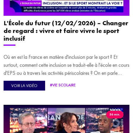
Duroyon-Chavanne est l'invitée de la deuxième partie de
l'émission.
L'École du futur (12/02/2026) – Changer
de regard : vivre et faire vivre le sport
inclusif
Où en est la France en matière d'inclusion par le sport ? Et
surtout, comment cette inclusion se traduit-elle à l'école en cours
d'EPS ou à travers les activités périscolaires ? On en parle
aujourd'hui dans l'École du futur avec nos deux invités Jean-
#VIE SCOLAIRE
VOIR LA VIDÉO
Marc Rigal, fondateur d'Actibloom, une plateforme dédiée à la
promotion de l'activité physique au service de la santé et de
l'éducation, et Jérôme Rousseau, fondateur de Novosports,
une association qui promeut le sport accessible pour tous.
56 min.