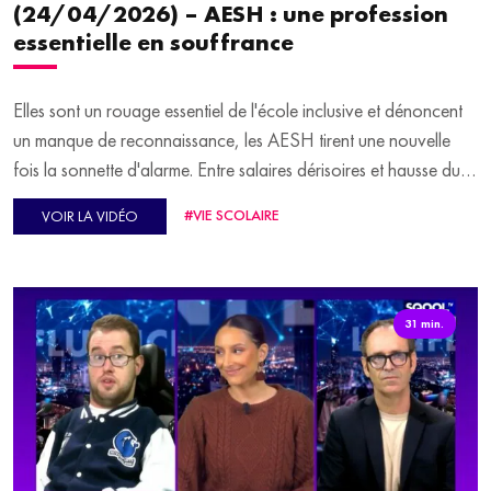
(24/04/2026) – AESH : une profession
essentielle en souffrance
Elles sont un rouage essentiel de l'école inclusive et dénoncent
un manque de reconnaissance, les AESH tirent une nouvelle
fois la sonnette d'alarme. Entre salaires dérisoires et hausse du
nombre d'élèves en situation de handicap, la profession est à
#VIE SCOLAIRE
VOIR LA VIDÉO
bout de souffle. Une situation dont pâtissent les professionnels
ainsi que les enfants et les familles. Catherine Sahuc, AESH et
militante CFDT Éducation Formation Recherche publiques, et
Delphine Ganne, chargée de mission à la Fondation Paralysie
31 min.
Cérébrale, sont les invitées de la première partie de l'émission.
Dans Le Bon Point, nous nous intéressons aujourd'hui aux
métiers d'art et au savoir-faire français, avec un enjeu central,
celui de la transmission et de la formation. Anne-Sophie