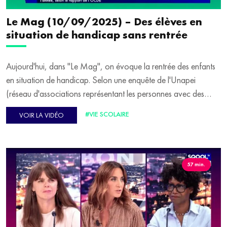
Le Mag (10/09/2025) – Des élèves en
situation de handicap sans rentrée
Aujourd'hui, dans "Le Mag", on évoque la rentrée des enfants
en situation de handicap. Selon une enquête de l'Unapei
(réseau d'associations représentant les personnes avec des
handicaps intellectuel et cognitif), des milliers d'élèves n'ont pas
#VIE SCOLAIRE
VOIR LA VIDÉO
de solution de scolarisation adaptée pour la rentrée. Pour
quelles raisons ? Peut-on réellement parler d'école inclusive en
France ? Comment expliquer le retard ? Pour en parler, Patrice
Boisfer reçoit Florence Perret, porte-parole de l'Unapei.
57 min.