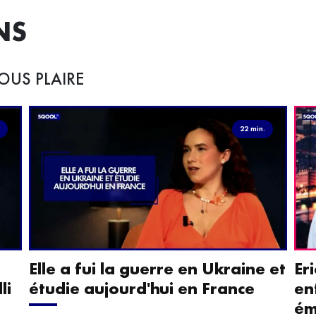
NS
OUS PLAIRE
.
22 min.
Elle a fui la guerre en Ukraine et
Er
li
étudie aujourd'hui en France
en
ém