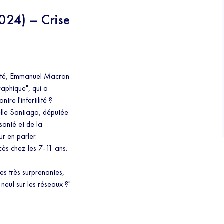
024) – Crise
alité, Emmanuel Macron
aphique", qui a
re l'infertilité ?
belle Santiago, députée
 santé et de la
ur en parler.
cès chez les 7-11 ans.
.
es très surprenantes,
 neuf sur les réseaux ?"