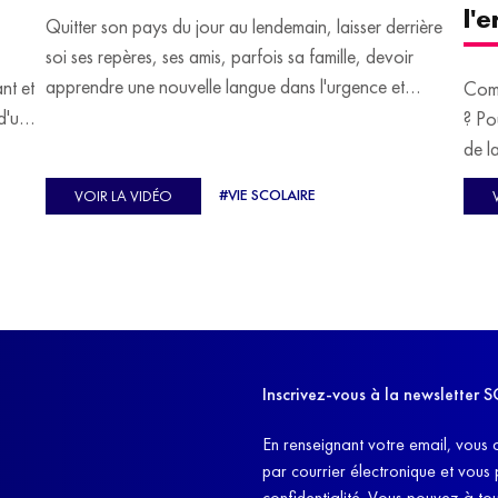
l'
Quitter son pays du jour au lendemain, laisser derrière
soi ses repères, ses amis, parfois sa famille, devoir
apprendre une nouvelle langue dans l'urgence et
ant et
Comm
devoir malgré tout se construire un avenir.
d'un
? Po
u
de l
C'est l'histoire de nombreux réfugiés, et notamment
se-
s'oc
#VIE SCOLAIRE
VOIR LA VIDÉO
celle de Lisa Machukha, que nous vous proposons de
pass
découvrir aujourd'hui.
class
Dans
l'ex
11h4
d'êt
Inscrivez-vous à la newslette
et q
En renseignant votre email, vous 
par courrier électronique et vous
confidentialité. Vous pouvez à t