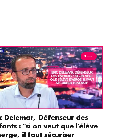
3 min.
ic Delemar, Défenseur des
Guillemet
fants : "si on veut que l'élève
pour les 
erge, il faut sécuriser
aident le