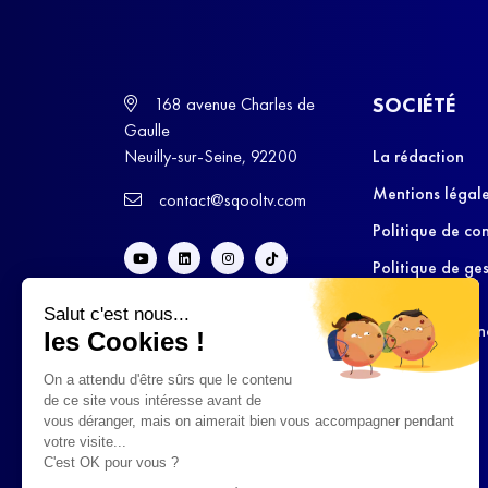
SOCIÉTÉ
168 avenue Charles de
Gaulle
Neuilly-sur-Seine, 92200
La rédaction
Mentions légal
contact@sqooltv.com
Politique de con
Politique de ge
cookies
Salut c'est nous...
Conditions Gén
les Cookies !
d’Utilisation
On a attendu d'être sûrs que le contenu
de ce site vous intéresse avant de
vous déranger, mais on aimerait bien vous accompagner pendant
votre visite...
C'est OK pour vous ?