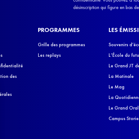
désinscription qui figure en bas d
PROGRAMMES
LES ÉMISS
Grille des programmes
Souvenirs d’éc
es
Les replays
L’École du futu
fidentialité
Le Grand JT de
stion des
La Matinale
Le Mag
érales
La Quotidienn
Le Grand Oral
Campus Storie