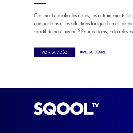
Comment concilier les cours, les entraînements, les
compétitions et les sélections lorsque l'on est étudi
sportif de haut niveau ? Pour certains, cela relève 
véritable casse-tête. C'est précisément ce qu'a véc
Ulysse Soriano, vice-champion d'Europe de Hor
#VIE SCOLAIRE
VOIR LA VIDÉO
ball, qui a failli abandonner ses études avant de
trouver un nouvel équilibre.