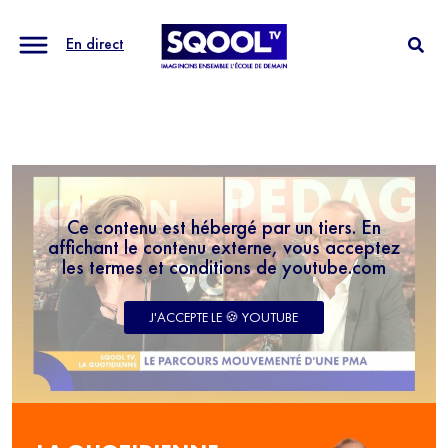
En direct
Ce contenu est hébergé par un tiers. En
affichant le contenu externe, vous acceptez
les termes et conditions de youtube.com
J'ACCEPTE LE 🍪 YOUTUBE