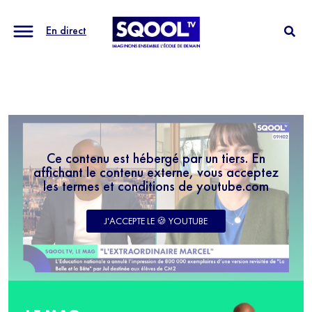
En direct
Ce contenu est hébergé par un tiers. En
affichant le contenu externe, vous acceptez
les termes et conditions de youtube.com
J'ACCEPTE LE 🍪 YOUTUBE