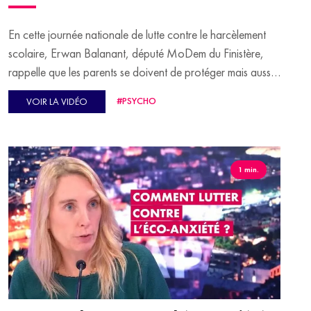
En cette journée nationale de lutte contre le harcèlement
scolaire, Erwan Balanant, député MoDem du Finistère,
rappelle que les parents se doivent de protéger mais aussi
de surveiller leurs enfants mineurs, qu'ils soient victimes ou
#PSYCHO
VOIR LA VIDÉO
harceleurs ! "C'est extrêmement important que les parents
rappellent les règles". Pour rappel, le 1er décembre 2021,
l'Assemblée nationale a voté la création du délit de
harcèlement scolaire. Un délit passible de 10 ans
1 min.
d'emprisonnement et de 150 000 euros d'amende.