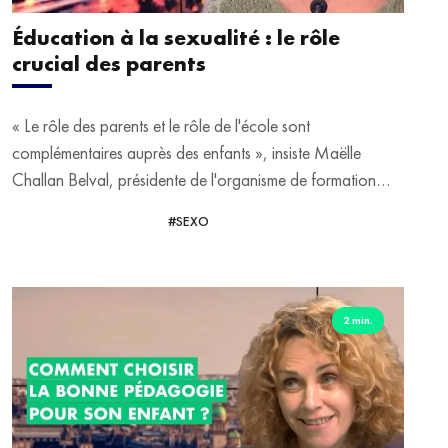
Éducation à la sexualité : le rôle
crucial des parents
« Le rôle des parents et le rôle de l'école sont
complémentaires auprès des enfants », insiste Maëlle
Challan Belval, présidente de l'organisme de formation
"Comitys". Il existe de nombreuses questions existentielles
#SEXO
VOIR LA VIDÉO
et affectives autour de la sexualité. Pour sensibiliser les
jeunes à ce sujet, le gouvernement a décidé de faire de
l'éducation à la sexualité une priorité à l'école. Pour autant,
les parents ne doivent pas délaisser ces questions, bien au
2 min.
contraire, martèle-t-elle.