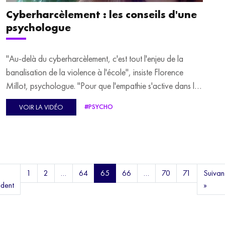
Cyberharcèlement : les conseils d'une
psychologue
"Au-delà du cyberharcèlement, c'est tout l'enjeu de la
banalisation de la violence à l'école", insiste Florence
Millot, psychologue. "Pour que l'empathie s'active dans le
cerveau, il faut aussi pouvoir voir un visage et une
#PSYCHO
VOIR LA VIDÉO
expression. Or, quand on voit un avatar, notre niveau
d'empathie a du mal à s'activer". Certains professeurs avec
qui elle travaille, ont d'ailleurs consacré du temps, en
classe, à la lutte contre le cyberharcèlement.
1
2
…
64
65
66
…
70
71
Suivan
dent
»