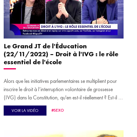
Le Grand JT de l'Éducation
(22/11/2022) – Droit à l'IVG : le rôle
essentiel de l'école
Alors que les initiatives parlementaires se multiplient pour
inscrire le droit à l’interruption volontaire de grossesse
(IVG) dans la Constitution, qu'en est-il réellement ? Est-il si
simple d'avorter aujourd'hui ? Quel est le rôle de l'école ?
#SEXO
VOIR LA VIDÉO
Comment le vivent les jeunes femmes ? Pour en parler,
Virginie Guilhaume reçoit en plateau Ynaée Benaben, co-
fondatrice et directrice de "En avant toutes" et Sarah