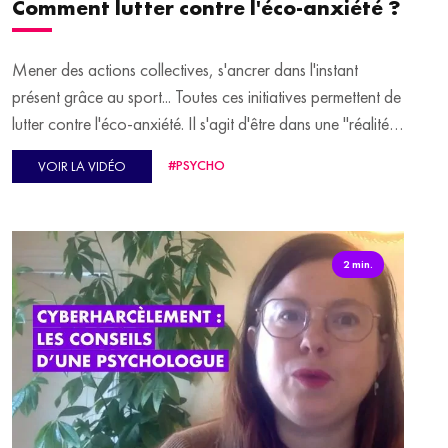
Comment lutter contre l'éco-anxiété ?
Mener des actions collectives, s'ancrer dans l'instant
présent grâce au sport... Toutes ces initiatives permettent de
lutter contre l'éco-anxiété. Il s'agit d'être dans une "réalité
objective et positive", insiste Fanny Jacq, psychiatre chez
#PSYCHO
VOIR LA VIDÉO
"Qare". Elle rappelle néanmoins qu'il est tout à fait normal
de ressentir cette éco-anxiété au regard du changement
climatique qui se déroule sous nos yeux.
2 min.