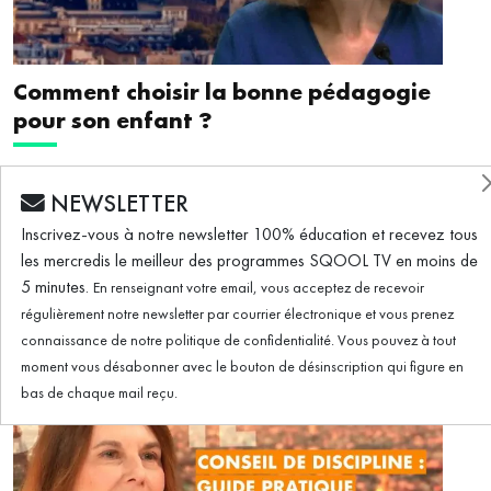
Comment choisir la bonne pédagogie
pour son enfant ?
NEWSLETTER
Montessori, Steiner, Decroly... De nombreuses méthodes
pédagogiques ont fleuri ces dernières années. Comment
Inscrivez-vous à notre newsletter 100% éducation et recevez tous
les mercredis le meilleur des programmes SQOOL TV en moins de
choisir la bonne pédagogie pour son enfant ? Samantha
5 minutes.
En renseignant votre email, vous acceptez de recevoir
Briand, maman d'élèves à l'école Steiner, livre son
#PSYCHO
VOIR LA VIDÉO
régulièrement notre newsletter par courrier électronique et vous prenez
témoignage. Elle rappelle que chaque enfant est différent.
connaissance de notre politique de confidentialité. Vous pouvez à tout
Elle évoque la pédagogie Steiner, qui laisse une grande
moment vous désabonner avec le bouton de désinscription qui figure en
place à la liberté, et à la créativité des enfants.
bas de chaque mail reçu.
Conceptualisé par le philosophe et intellectuel autrichien
2 min.
Rudolf Steiner, ce courant pédagogique prône aussi son
approche à la nature.