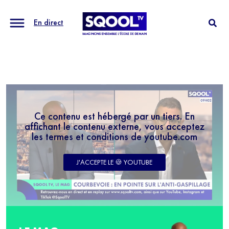
En direct
Ce contenu est hébergé par un tiers. En
affichant le contenu externe, vous acceptez
les termes et conditions de youtube.com
J'ACCEPTE LE 🍪 YOUTUBE