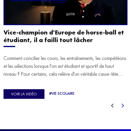
Vice-champion d'Europe de horse-ball et
étudiant, il a failli tout lâcher
Comment concilier les cours, les entraînements, les compétitions
et les sélections lorsque l'on est étudiant et sportif de haut
niveau ? Pour certains, cela relève d'un véritable casse-tête.
C'est précisément ce qu'a vécu Ulysse Soriano, vice-champion
d'Europe de Horse-ball, qui a failli abandonner ses études
#VIE SCOLAIRE
VOIR LA VIDÉO
avant de trouver un nouvel équilibre.