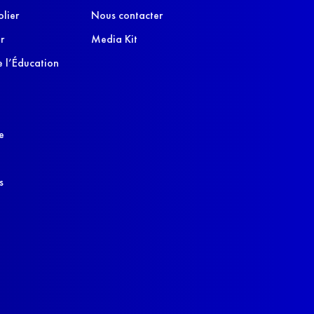
olier
Nous contacter
r
Media Kit
 l’Éducation
e
s