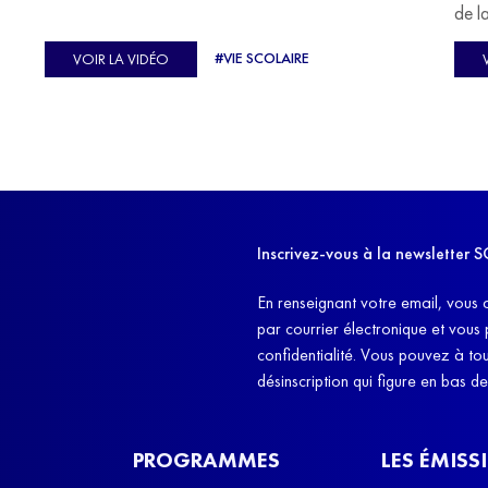
u
de l
C'est l'histoire de nombreux réfugiés, et notamment
se-
s'oc
#VIE SCOLAIRE
VOIR LA VIDÉO
celle de Lisa Machukha, que nous vous proposons de
pass
découvrir aujourd'hui.
class
Dans
l'ex
11h4
d'êt
Inscrivez-vous à la newslette
et q
En renseignant votre email, vous 
par courrier électronique et vous
confidentialité. Vous pouvez à t
désinscription qui figure en bas d
PROGRAMMES
LES ÉMISS