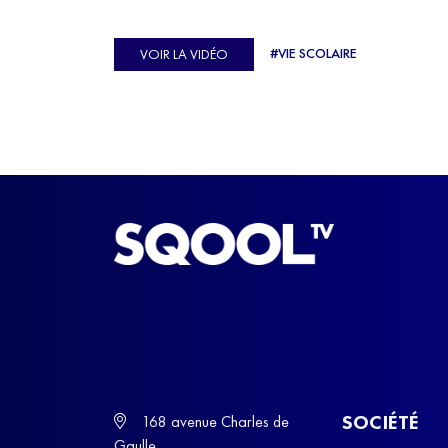
véritable casse-tête. C'est précisément ce qu'a véc
Ulysse Soriano, vice-champion d'Europe de Hor
#VIE SCOLAIRE
VOIR LA VIDÉO
ball, qui a failli abandonner ses études avant de
trouver un nouvel équilibre.
SOCIÉTÉ
168 avenue Charles de
Gaulle