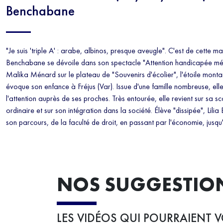
Benchabane
"Je suis 'triple A' : arabe, albinos, presque aveugle". C'est de cette ma
Benchabane se dévoile dans son spectacle "Attention handicapée méc
Malika Ménard sur le plateau de "Souvenirs d'écolier", l'étoile monta
évoque son enfance à Fréjus (Var). Issue d'une famille nombreuse, ell
l'attention auprès de ses proches. Très entourée, elle revient sur sa s
ordinaire et sur son intégration dans la société. Élève "dissipée", Lil
son parcours, de la faculté de droit, en passant par l'économie, jusqu
NOS SUGGESTIO
LES VIDÉOS QUI POURRAIENT V