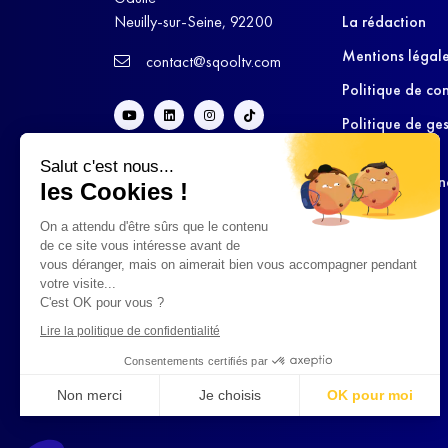
Neuilly-sur-Seine, 92200
La rédaction
Mentions légal
contact@sqooltv.com
Politique de con
Politique de ge
cookies
Salut c'est nous...
Conditions Gén
les Cookies !
d’Utilisation
On a attendu d'être sûrs que le contenu
de ce site vous intéresse avant de
vous déranger, mais on aimerait bien vous accompagner pendant
votre visite...
C'est OK pour vous ?
Lire la politique de confidentialité
Consentements certifiés par
Non merci
Je choisis
OK pour moi
Axeptio consent
Plateforme de Gestion du Consentement : Personnalisez vo