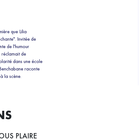
nière que Lilia
hante". Invitée de
nte de l'humour
e réclamait de
colarité dans une école
ia Benchabane raconte
'à la scène.
NS
OUS PLAIRE