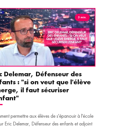
3 min.
ic Delemar, Défenseur des
Guillemet
fants : "si on veut que l'élève
pour les 
erge, il faut sécuriser
aident le
enfant"
écrans
ent permettre aux élèves de s'épanouir à l'école
Traditionnellem
ur Eric Delemar, Défenseur des enfants et adjoint
moins de temps 