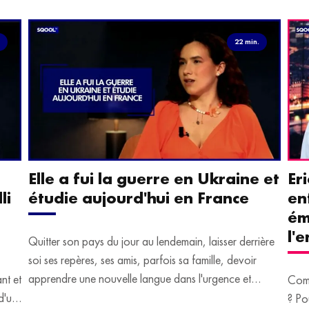
.
22 min.
Elle a fui la guerre en Ukraine et
Er
li
étudie aujourd'hui en France
en
ém
l'
Quitter son pays du jour au lendemain, laisser derrière
soi ses repères, ses amis, parfois sa famille, devoir
apprendre une nouvelle langue dans l'urgence et
ant et
Comm
devoir malgré tout se construire un avenir.
d'un
? Po