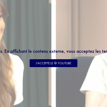
rs. En affichant le contenu externe, vous acceptez les t
LETTER
J'ACCEPTE LE 🍪 YOUTUBE
 à notre newsletter 100% éducation et recevez tous
 le meilleur des programmes SQOOL TV en moins de
enseignant votre email, vous acceptez de recevoir
tre newsletter par courrier électronique et vous prenez
notre politique de confidentialité. Vous pouvez à tout
abonner avec le bouton de désinscription qui figure en
ail reçu.