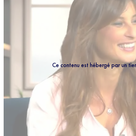
Ce contenu est hébergé par un tie
NEWS
Inscrivez-vous
les mercredis
5 minutes.
En r
régulièrement no
connaissance de 
moment vous dés
bas de chaque m