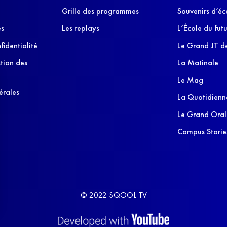
Grille des programmes
Souvenirs d’éc
es
Les replays
L’École du futu
fidentialité
Le Grand JT de
stion des
La Matinale
Le Mag
érales
La Quotidienn
Le Grand Oral
Campus Storie
© 2022 SQOOL TV
s Options