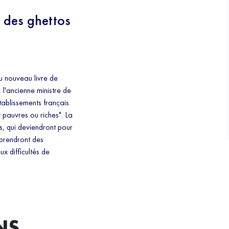
 des ghettos
du nouveau livre de
l'ancienne ministre de
tablissements français.
nt pauvres ou riches". La
s, qui deviendront pour
 prendront des
x difficultés de
NS