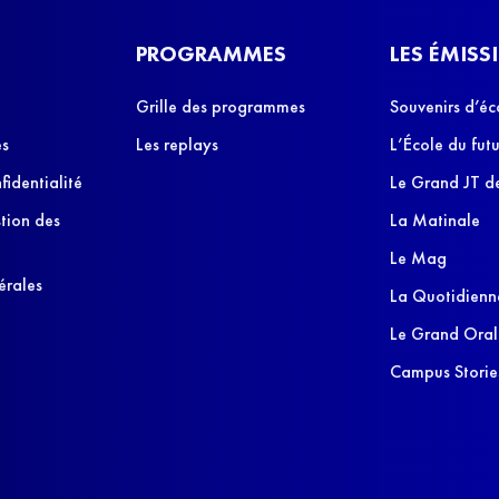
PROGRAMMES
LES ÉMISS
Grille des programmes
Souvenirs d’éc
es
Les replays
L’École du futu
fidentialité
Le Grand JT de
stion des
La Matinale
Le Mag
érales
La Quotidienn
Le Grand Oral
Campus Storie