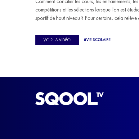
Comment concilier les cours, les entraînements, les
compétitions et les sélections lorsque l'on est étudi
sportif de haut niveau ? Pour certains, cela relève 
véritable casse-tête. C'est précisément ce qu'a véc
Ulysse Soriano, vice-champion d'Europe de Hor
#VIE SCOLAIRE
VOIR LA VIDÉO
ball, qui a failli abandonner ses études avant de
trouver un nouvel équilibre.