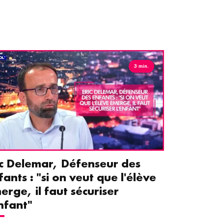
3 min.
ic Delemar, Défenseur des
Guillemet
fants : "si on veut que l'élève
pour les 
erge, il faut sécuriser
aident le
enfant"
écrans