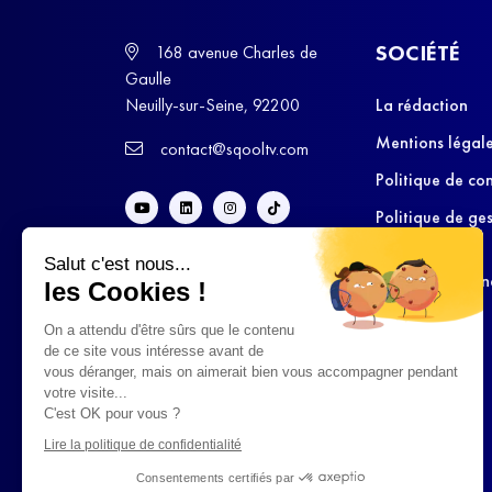
SOCIÉTÉ
168 avenue Charles de
Gaulle
Neuilly-sur-Seine, 92200
La rédaction
Mentions légal
contact@sqooltv.com
Politique de con
Politique de ge
cookies
Salut c'est nous...
Conditions Gén
les Cookies !
d’Utilisation
On a attendu d'être sûrs que le contenu
de ce site vous intéresse avant de
vous déranger, mais on aimerait bien vous accompagner pendant
votre visite...
C'est OK pour vous ?
Lire la politique de confidentialité
Consentements certifiés par