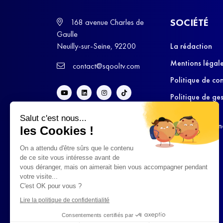
SOCIÉTÉ
168 avenue Charles de
Gaulle
Neuilly-sur-Seine, 92200
La rédaction
Mentions légal
contact@sqooltv.com
Politique de con
Politique de ge
cookies
Salut c'est nous...
Conditions Gén
les Cookies !
d’Utilisation
On a attendu d'être sûrs que le contenu
de ce site vous intéresse avant de
vous déranger, mais on aimerait bien vous accompagner pendant
votre visite...
C'est OK pour vous ?
Lire la politique de confidentialité
Consentements certifiés par