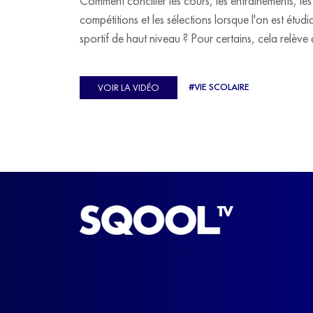
Comment concilier les cours, les entraînements, les
compétitions et les sélections lorsque l'on est étudi
sportif de haut niveau ? Pour certains, cela relève 
véritable casse-tête. C'est précisément ce qu'a véc
Ulysse Soriano, vice-champion d'Europe de Hor
#VIE SCOLAIRE
VOIR LA VIDÉO
ball, qui a failli abandonner ses études avant de
trouver un nouvel équilibre.