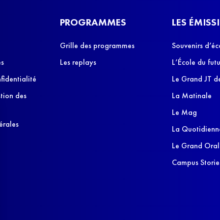
PROGRAMMES
LES ÉMISS
Grille des programmes
Souvenirs d’éc
es
Les replays
L’École du futu
fidentialité
Le Grand JT de
stion des
La Matinale
Le Mag
érales
La Quotidienn
Le Grand Oral
Campus Storie