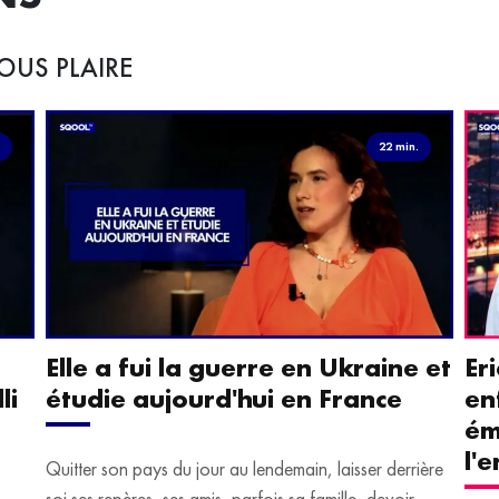
OUS PLAIRE
.
22 min.
Elle a fui la guerre en Ukraine et
Er
li
étudie aujourd'hui en France
en
ém
l'
Quitter son pays du jour au lendemain, laisser derrière
soi ses repères, ses amis, parfois sa famille, devoir