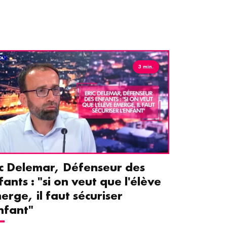
3 min.
ic Delemar, Défenseur des
Guillemet
fants : "si on veut que l'élève
pour les 
erge, il faut sécuriser
aident le
enfant"
écrans