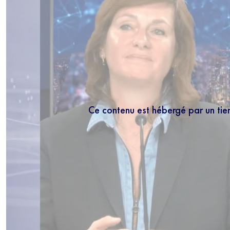
Ce contenu est hébergé par un tie
NEWS
Inscrivez-vous
les mercredis
5 minutes.
En r
régulièrement no
connaissance de 
moment vous dés
bas de chaque m