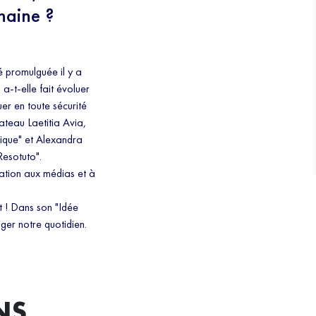
haine ?
té promulguée il y a
a-t-elle fait évoluer
er en toute sécurité
ateau Laetitia Avia,
ique" et Alexandra
Resotuto".
ation aux médias et à
t ! Dans son "Idée
ger notre quotidien.
NS