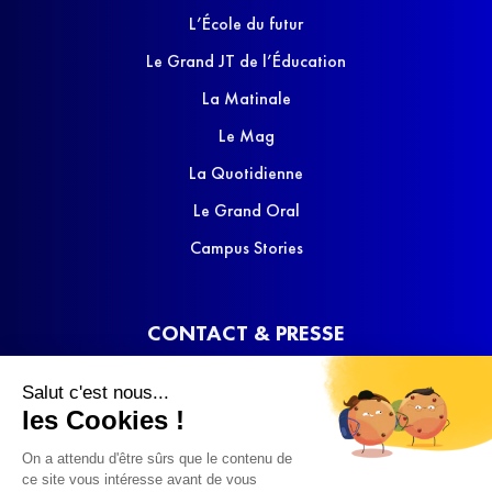
L’École du futur
Le Grand JT de l’Éducation
La Matinale
Le Mag
La Quotidienne
Le Grand Oral
Campus Stories
CONTACT & PRESSE
Nous contacter
Salut c'est nous...
Media Kit
les Cookies !
On a attendu d'être sûrs que le contenu de
ce site vous intéresse avant de vous