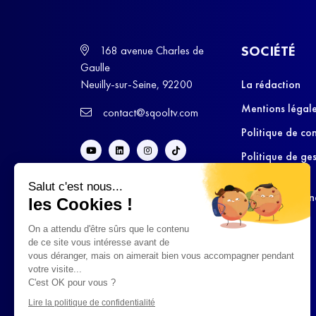
SOCIÉTÉ
168 avenue Charles de
Gaulle
Neuilly-sur-Seine, 92200
La rédaction
Mentions légal
contact@sqooltv.com
Politique de con
Politique de ge
cookies
Salut c'est nous...
Conditions Gén
les Cookies !
d’Utilisation
On a attendu d'être sûrs que le contenu
de ce site vous intéresse avant de
vous déranger, mais on aimerait bien vous accompagner pendant
votre visite...
C'est OK pour vous ?
Lire la politique de confidentialité