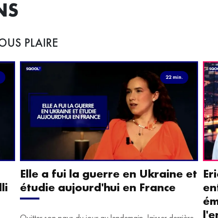
NS
OUS PLAIRE
.
22 min.
Elle a fui la guerre en Ukraine et
Er
li
étudie aujourd'hui en France
en
ém
l'
Quitter son pays du jour au lendemain, laisser derrière