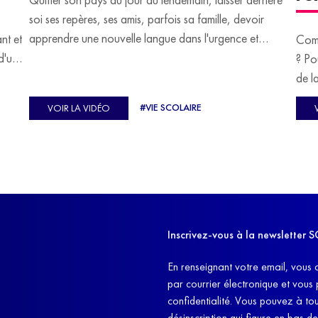
soi ses repères, ses amis, parfois sa famille, devoir
apprendre une nouvelle langue dans l'urgence et
ant et
Comm
devoir malgré tout se construire un avenir.
d'un
? Po
u
de l
C'est l'histoire de nombreux réfugiés, et notamment
se-
s'oc
#VIE SCOLAIRE
VOIR LA VIDÉO
celle de Lisa Machukha, que nous vous proposons de
pass
découvrir aujourd'hui.
class
Dans
l'ex
11h4
d'êt
Inscrivez-vous à la newslette
et q
En renseignant votre email, vous 
par courrier électronique et vous
confidentialité. Vous pouvez à t
désinscription qui figure en bas d