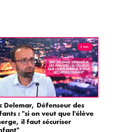
3 min.
ic Delemar, Défenseur des
Guillemet
fants : "si on veut que l'élève
pour les 
erge, il faut sécuriser
aident le
enfant"
écrans