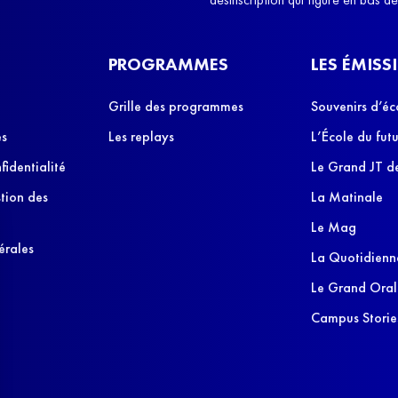
PROGRAMMES
LES ÉMISS
Grille des programmes
Souvenirs d’éc
es
Les replays
L’École du futu
fidentialité
Le Grand JT de
stion des
La Matinale
Le Mag
érales
La Quotidienn
Le Grand Oral
Campus Storie