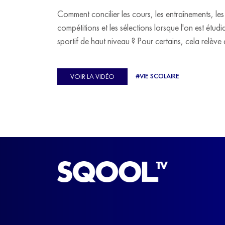
Comment concilier les cours, les entraînements, les
compétitions et les sélections lorsque l'on est étudi
sportif de haut niveau ? Pour certains, cela relève 
véritable casse-tête. C'est précisément ce qu'a véc
Ulysse Soriano, vice-champion d'Europe de Hor
#VIE SCOLAIRE
VOIR LA VIDÉO
ball, qui a failli abandonner ses études avant de
trouver un nouvel équilibre.