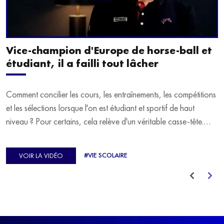
Vice-champion d'Europe de horse-ball et
étudiant, il a failli tout lâcher
Comment concilier les cours, les entraînements, les compétitions
et les sélections lorsque l'on est étudiant et sportif de haut
niveau ? Pour certains, cela relève d'un véritable casse-tête.
C'est précisément ce qu'a vécu Ulysse Soriano, vice-champion
d'Europe de Horse-ball, qui a failli abandonner ses études
#VIE SCOLAIRE
VOIR LA VIDÉO
avant de trouver un nouvel équilibre.