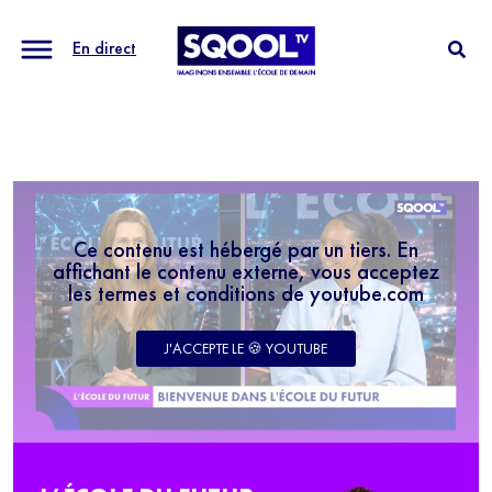
En direct
Ce contenu est hébergé par un tiers. En
affichant le contenu externe, vous acceptez
les termes et conditions de youtube.com
J'ACCEPTE LE 🍪 YOUTUBE