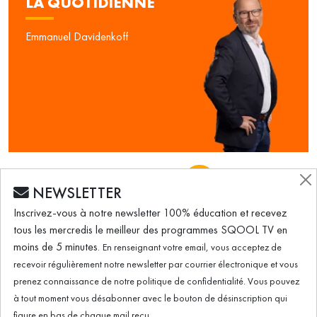
LA QUOTIDIENNE
Emmanuel Davidenkoff
VIE SCOLAIRE
PÉDAGOGIE
EDTECH
NEWSLETTER
ÉMISSION DU 13.09.2022
Inscrivez-vous à notre newsletter 100% éducation et recevez
tous les mercredis le meilleur des programmes SQOOL TV en
moins de 5 minutes.
En renseignant votre email, vous acceptez de
"La voie professionnelle, on y vient par envie
recevoir régulièrement notre newsletter par courrier électronique et vous
prenez connaissance de notre politique de confidentialité. Vous pouvez
et par passion" pour Mahi Traoré
à tout moment vous désabonner avec le bouton de désinscription qui
figure en bas de chaque mail reçu.