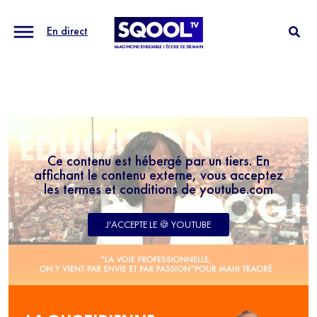
En direct
Ce contenu est hébergé par un tiers. En
affichant le contenu externe, vous acceptez
les termes et conditions de youtube.com
J'ACCEPTE LE 🍪 YOUTUBE