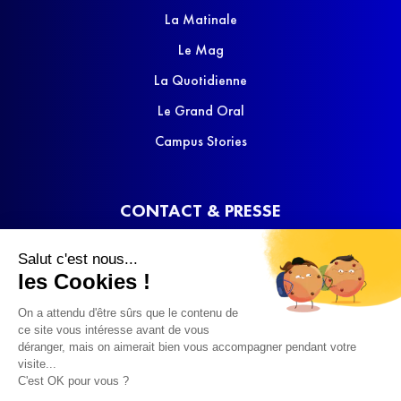
La Matinale
Le Mag
La Quotidienne
Le Grand Oral
Campus Stories
CONTACT & PRESSE
Nous contacter
Salut c'est nous...
Media Kit
les Cookies !
On a attendu d'être sûrs que le contenu de
ce site vous intéresse avant de vous
déranger, mais on aimerait bien vous accompagner pendant votre
visite...
C'est OK pour vous ?
© 2022 SQOOL TV