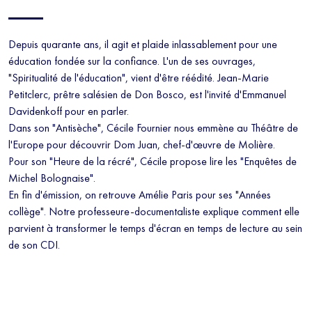
à tout moment vous désabonner avec le bouton de désinscription qui
figure en bas de chaque mail reçu.
Depuis quarante ans, il agit et plaide inlassablement pour une
éducation fondée sur la confiance. L'un de ses ouvrages,
"Spiritualité de l'éducation", vient d'être réédité. Jean-Marie
Petitclerc, prêtre salésien de Don Bosco, est l'invité d'Emmanuel
Davidenkoff pour en parler.
Dans son "Antisèche", Cécile Fournier nous emmène au Théâtre de
l'Europe pour découvrir Dom Juan, chef-d'œuvre de Molière.
Pour son "Heure de la récré", Cécile propose lire les "Enquêtes de
Michel Bolognaise".
En fin d'émission, on retrouve Amélie Paris pour ses "Années
collège". Notre professeure-documentaliste explique comment elle
parvient à transformer le temps d'écran en temps de lecture au sein
de son CDI.