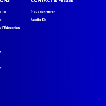
IONS
CONTACT & PRESSE
olier
Nous contacter
r
Media Kit
 l’Éducation
e
s