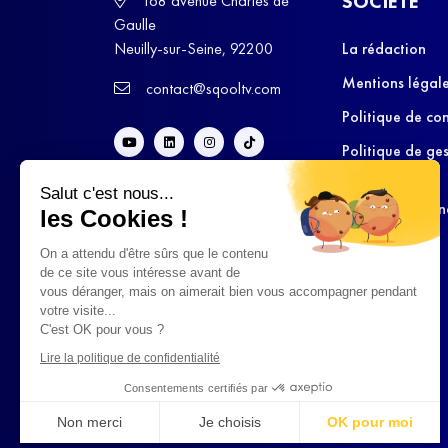
SOCIÉTÉ
168 avenue Charles de
Gaulle
Neuilly-sur-Seine, 92200
La rédaction
Mentions légal
contact@sqooltv.com
Politique de con
Politique de ge
cookies
Salut c'est nous...
Conditions Gén
les Cookies !
d’Utilisation
On a attendu d'être sûrs que le contenu
de ce site vous intéresse avant de
vous déranger, mais on aimerait bien vous accompagner pendant
votre visite...
C'est OK pour vous ?
Lire la politique de confidentialité
Consentements certifiés par
Non merci
Je choisis
OK pour moi