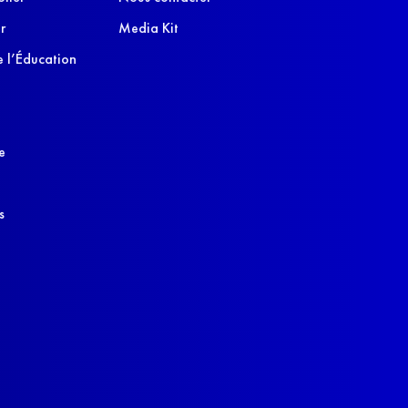
r
Media Kit
 l’Éducation
e
s
s réglementations. Personnalisez vos préférences pour contrôler