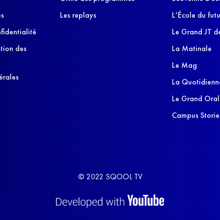
es
Les replays
L’École du futu
fidentialité
Le Grand JT de
stion des
La Matinale
Le Mag
érales
La Quotidienn
Le Grand Oral
Campus Storie
© 2022 SQOOL TV
s Options
ètres de confidentialité, en garantissant la conformité avec le