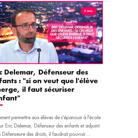
3 min.
ic Delemar, Défenseur des
Guillemet
fants : "si on veut que l'élève
pour les 
erge, il faut sécuriser
aident le
enfant"
écrans
ent permettre aux élèves de s'épanouir à l'école
Traditionnellem
ur Eric Delemar, Défenseur des enfants et adjoint
moins de temps 
a Défenseure des droits, il faudrait pouvoir
adultes, qui peuv