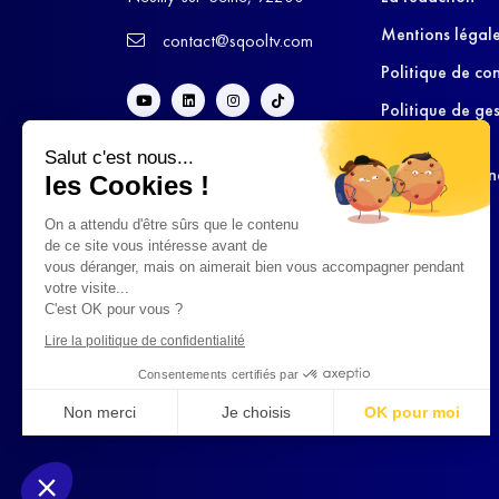
Mentions légal
contact@sqooltv.com
Politique de con
Politique de ge
cookies
Salut c'est nous...
Conditions Gén
les Cookies !
d’Utilisation
On a attendu d'être sûrs que le contenu
de ce site vous intéresse avant de
vous déranger, mais on aimerait bien vous accompagner pendant
votre visite...
C'est OK pour vous ?
Lire la politique de confidentialité
Consentements certifiés par
Non merci
Je choisis
OK pour moi
Axeptio consent
Plateforme de Gestion du Consentement : Personnalisez vo
Notre plateforme vous permet d'adapter et de gérer vos param