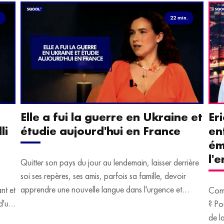
.
22 min.
Elle a fui la guerre en Ukraine et
Er
li
étudie aujourd'hui en France
en
ém
l'
Quitter son pays du jour au lendemain, laisser derrière
soi ses repères, ses amis, parfois sa famille, devoir
apprendre une nouvelle langue dans l'urgence et
ant et
Comm
devoir malgré tout se construire un avenir.
d'un
? Po
u
de l