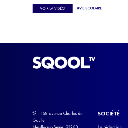
Ulysse Soriano, vice-champion d'Europe de Hor
#VIE SCOLAIRE
VOIR LA VIDÉO
ball, qui a failli abandonner ses études avant de
trouver un nouvel équilibre.
SOCIÉTÉ
168 avenue Charles de
Gaulle
Neuilly-sur-Seine, 92200
La rédaction