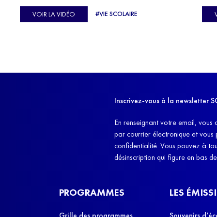
C'est l'histoire de nombreux réfugiés, et notamment
se-
s'oc
#VIE SCOLAIRE
VOIR LA VIDÉO
celle de Lisa Machukha, que nous vous proposons de
pass
découvrir aujourd'hui.
class
Dans
l'ex
11h4
d'êt
Inscrivez-vous à la newslette
et q
En renseignant votre email, vous 
par courrier électronique et vous
confidentialité. Vous pouvez à t
désinscription qui figure en bas d
PROGRAMMES
LES ÉMISS
Grille des programmes
Souvenirs d’éc