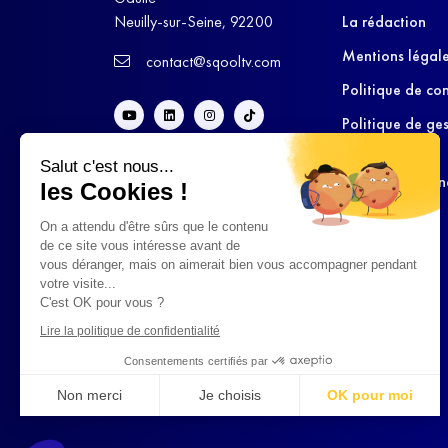
Neuilly-sur-Seine, 92200
La rédaction
Mentions légal
contact@sqooltv.com
Politique de con
Politique de ge
cookies
Salut c'est nous...
Conditions Gén
les Cookies !
d’Utilisation
On a attendu d'être sûrs que le contenu
de ce site vous intéresse avant de
vous déranger, mais on aimerait bien vous accompagner pendant
votre visite...
C'est OK pour vous ?
Lire la politique de confidentialité
Consentements certifiés par
Non merci
Je choisis
OK pour moi
Axeptio consent
Plateforme de Gestion du Consentement : Personnalisez vo