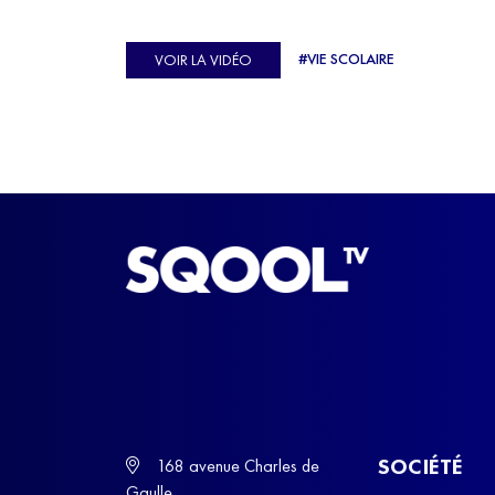
véritable casse-tête. C'est précisément ce qu'a véc
Ulysse Soriano, vice-champion d'Europe de Hor
#VIE SCOLAIRE
VOIR LA VIDÉO
ball, qui a failli abandonner ses études avant de
trouver un nouvel équilibre.
SOCIÉTÉ
168 avenue Charles de
Gaulle