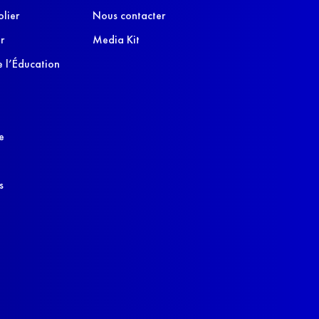
olier
Nous contacter
r
Media Kit
 l’Éducation
e
s