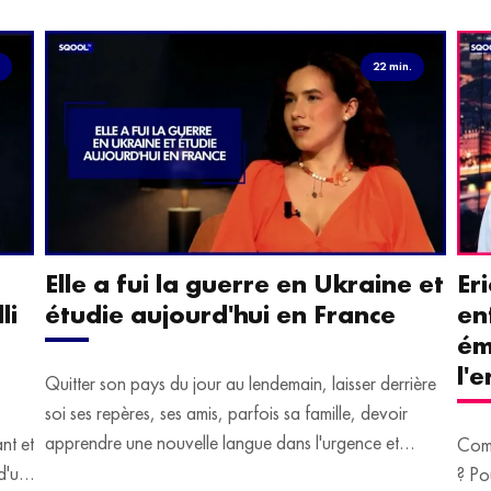
.
22 min.
Elle a fui la guerre en Ukraine et
Er
li
étudie aujourd'hui en France
en
ém
l'
Quitter son pays du jour au lendemain, laisser derrière
soi ses repères, ses amis, parfois sa famille, devoir
apprendre une nouvelle langue dans l'urgence et
ant et
Comm
devoir malgré tout se construire un avenir.
d'un
? Po