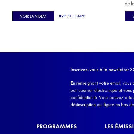
u
de l
C'est l'histoire de nombreux réfugiés, et notamment
se-
s'oc
#VIE SCOLAIRE
VOIR LA VIDÉO
celle de Lisa Machukha, que nous vous proposons de
pass
découvrir aujourd'hui.
class
Dans
l'ex
11h4
d'êt
Inscrivez-vous à la newslette
et q
En renseignant votre email, vous 
par courrier électronique et vous
confidentialité. Vous pouvez à t
désinscription qui figure en bas d
PROGRAMMES
LES ÉMISS