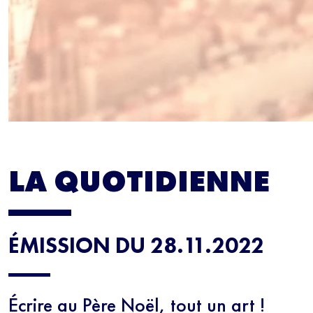
NEWS
Inscrivez-vous
les mercredis
LA QUOTIDIENNE
5 minutes.
En r
régulièrement no
connaissance de 
moment vous dés
ÉMISSION DU 28.11.2022
bas de chaque m
Écrire au Père Noël, tout un art !