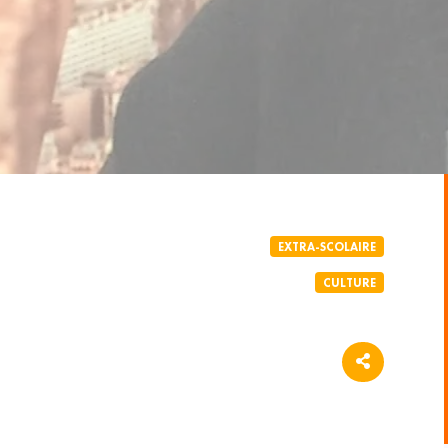
LETTER
 à notre newsletter 100% éducation et recevez tous
 le meilleur des programmes SQOOL TV en moins de
enseignant votre email, vous acceptez de recevoir
EXTRA-SCOLAIRE
tre newsletter par courrier électronique et vous prenez
CULTURE
notre politique de confidentialité. Vous pouvez à tout
abonner avec le bouton de désinscription qui figure en
ail reçu.