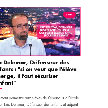
3 min.
ic Delemar, Défenseur des
Guillemet
fants : "si on veut que l'élève
pour les 
erge, il faut sécuriser
aident le
enfant"
écrans
ent permettre aux élèves de s'épanouir à l'école
Traditionnellem
ur Eric Delemar, Défenseur des enfants et adjoint
moins de temps 