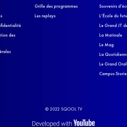
Grille des programmes
Souvenirs d’éc
es
Les replays
L’École du futu
fidentialité
Le Grand JT de
stion des
La Matinale
Le Mag
érales
La Quotidienn
Le Grand Oral
Campus Storie
© 2022 SQOOL TV
s Options