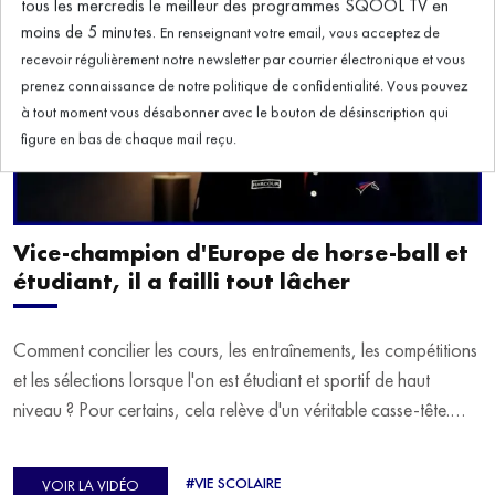
Vice-champion d'Europe de horse-ball et
étudiant, il a failli tout lâcher
Comment concilier les cours, les entraînements, les compétitions
et les sélections lorsque l'on est étudiant et sportif de haut
niveau ? Pour certains, cela relève d'un véritable casse-tête.
C'est précisément ce qu'a vécu Ulysse Soriano, vice-champion
d'Europe de Horse-ball, qui a failli abandonner ses études
#VIE SCOLAIRE
VOIR LA VIDÉO