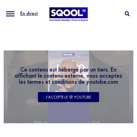
En direct
Ce contenu est hébergé par un tiers. En
affichant le contenu externe, vous acceptez
les termes et conditions de youtube.com
J'ACCEPTE LE 🍪 YOUTUBE