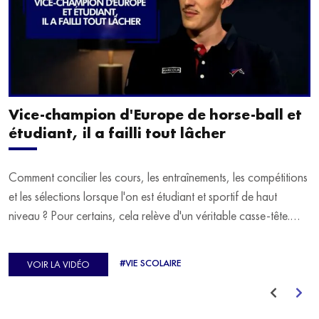
Vice-champion d'Europe de horse-ball et
étudiant, il a failli tout lâcher
Comment concilier les cours, les entraînements, les compétitions
et les sélections lorsque l'on est étudiant et sportif de haut
niveau ? Pour certains, cela relève d'un véritable casse-tête.
C'est précisément ce qu'a vécu Ulysse Soriano, vice-champion
d'Europe de Horse-ball, qui a failli abandonner ses études
#VIE SCOLAIRE
VOIR LA VIDÉO
avant de trouver un nouvel équilibre.