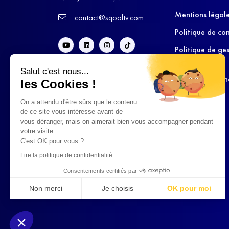
Mentions légal
contact@sqooltv.com
Politique de con
Politique de ge
cookies
Salut c'est nous...
Conditions Gén
les Cookies !
d’Utilisation
On a attendu d'être sûrs que le contenu
de ce site vous intéresse avant de
vous déranger, mais on aimerait bien vous accompagner pendant
votre visite...
C'est OK pour vous ?
Lire la politique de confidentialité
Consentements certifiés par
Non merci
Je choisis
OK pour moi
Axeptio consent
Plateforme de Gestion du Consentement : Personnalisez vo
Notre plateforme vous permet d'adapter et de gérer vos param