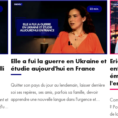
.
22 min.
Elle a fui la guerre en Ukraine et
Er
li
étudie aujourd'hui en France
en
ém
l'
Quitter son pays du jour au lendemain, laisser derrière
soi ses repères, ses amis, parfois sa famille, devoir
apprendre une nouvelle langue dans l'urgence et
ant et
Comm
devoir malgré tout se construire un avenir.
d'un
? Po
u
de l