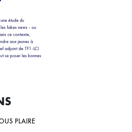
n une étude du
les fakes news - ou
Dans ce contexte,
rendre aux jeunes à
hef adjoint de TF1-LCI
faut se poser les bonnes
NS
OUS PLAIRE