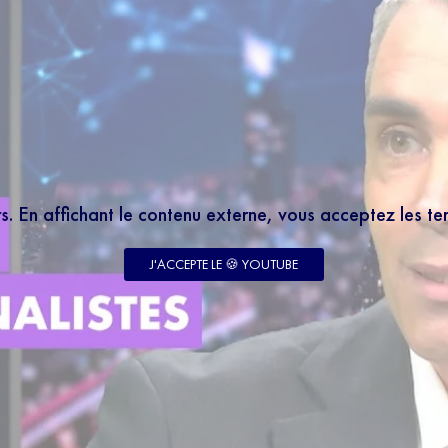
rs. En affichant le contenu externe, vous acceptez les t
J'ACCEPTE LE 🍪 YOUTUBE