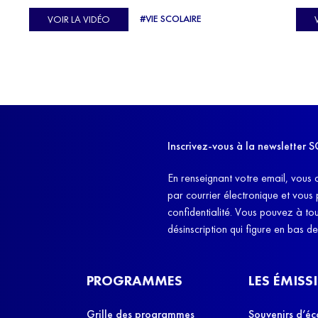
C'est l'histoire de nombreux réfugiés, et notamment
se-
s'oc
#VIE SCOLAIRE
VOIR LA VIDÉO
celle de Lisa Machukha, que nous vous proposons de
pass
découvrir aujourd'hui.
class
Dans
l'ex
11h4
d'êt
Inscrivez-vous à la newslette
et q
En renseignant votre email, vous 
par courrier électronique et vous
confidentialité. Vous pouvez à t
désinscription qui figure en bas d
PROGRAMMES
LES ÉMISS
Grille des programmes
Souvenirs d’éc