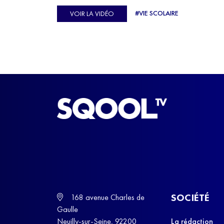
Ulysse Soriano, vice-champion d'Europe de Hor
#VIE SCOLAIRE
VOIR LA VIDÉO
ball, qui a failli abandonner ses études avant de
trouver un nouvel équilibre.
SOCIÉTÉ
168 avenue Charles de
Gaulle
Neuilly-sur-Seine, 92200
La rédaction