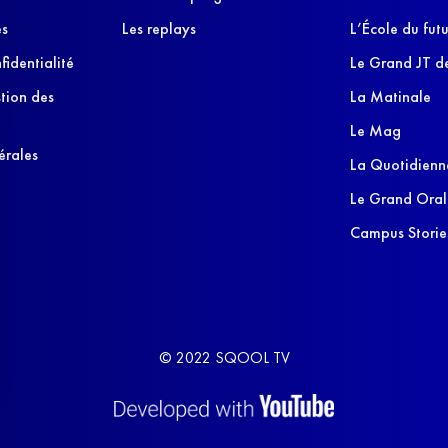
es
Les replays
L’École du futu
fidentialité
Le Grand JT de
stion des
La Matinale
Le Mag
érales
La Quotidienn
Le Grand Oral
Campus Storie
© 2022 SQOOL TV
s Options
ètres de confidentialité, en garantissant la conformité avec le