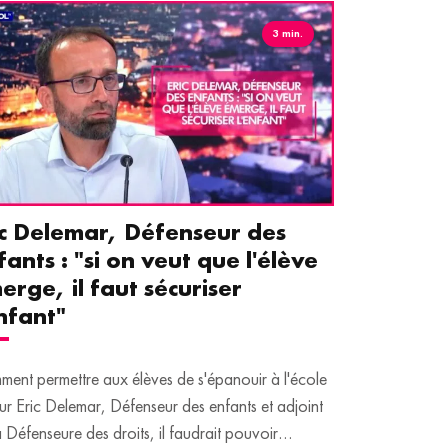
3 min.
ic Delemar, Défenseur des
Guillemet
fants : "si on veut que l'élève
pour les 
erge, il faut sécuriser
aident le
enfant"
écrans
ent permettre aux élèves de s'épanouir à l'école
Traditionnellem
ur Eric Delemar, Défenseur des enfants et adjoint
moins de temps 
a Défenseure des droits, il faudrait pouvoir
adultes, qui peuv