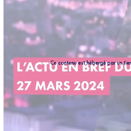
Ce contenu est hébergé par un tie
NEWS
Inscrivez-vous
les mercredis
5 minutes.
En r
régulièrement no
connaissance de 
moment vous dés
bas de chaque m