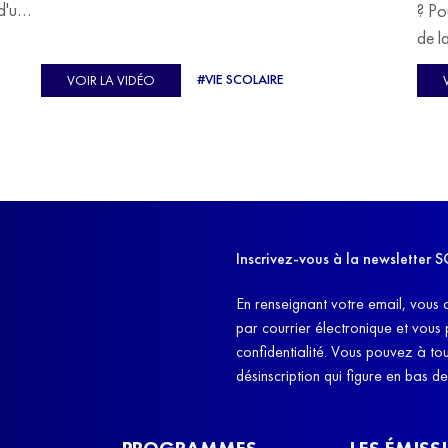
devoir malgré tout se construire un avenir.
d'un
? Po
u
de l
C'est l'histoire de nombreux réfugiés, et notamment
se-
s'oc
#VIE SCOLAIRE
VOIR LA VIDÉO
celle de Lisa Machukha, que nous vous proposons de
pass
découvrir aujourd'hui.
class
Dans
l'ex
11h4
d'êt
Inscrivez-vous à la newslette
et q
En renseignant votre email, vous 
par courrier électronique et vous
confidentialité. Vous pouvez à t
désinscription qui figure en bas d
PROGRAMMES
LES ÉMISS