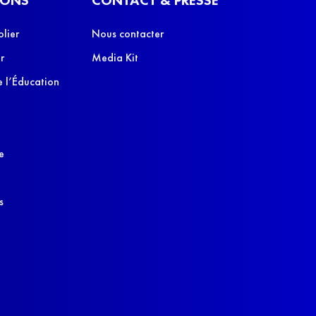
olier
Nous contacter
r
Media Kit
 l’Éducation
e
s