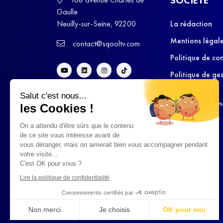
Gaulle
Neuilly-sur-Seine, 92200
La rédaction
Mentions légal
contact@sqooltv.com
Politique de con
Politique de ge
cookies
Salut c'est nous...
Conditions Gén
les Cookies !
d’Utilisation
On a attendu d'être sûrs que le contenu
de ce site vous intéresse avant de
vous déranger, mais on aimerait bien vous accompagner pendant
votre visite...
C'est OK pour vous ?
Lire la politique de confidentialité
Consentements certifiés par
Non merci
Je choisis
OK pour moi