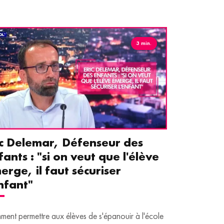
3 min.
ic Delemar, Défenseur des
Guillemet
fants : "si on veut que l'élève
pour les 
erge, il faut sécuriser
aident le
enfant"
écrans
ent permettre aux élèves de s'épanouir à l'école
Traditionnellem