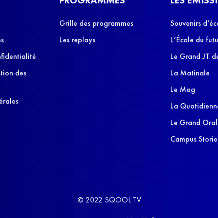
Grille des programmes
Souvenirs d’éc
es
Les replays
L’École du futu
fidentialité
Le Grand JT de
stion des
La Matinale
Le Mag
érales
La Quotidienn
Le Grand Oral
Campus Storie
© 2022 SQOOL TV