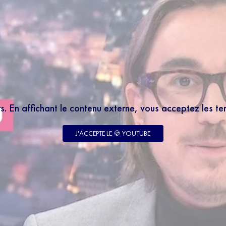
rs. En affichant le contenu externe, vous acceptez les t
LETTER
 à notre newsletter 100% éducation et recevez tous
J'ACCEPTE LE 🍪 YOUTUBE
 le meilleur des programmes SQOOL TV en moins de
enseignant votre email, vous acceptez de recevoir
tre newsletter par courrier électronique et vous prenez
notre politique de confidentialité. Vous pouvez à tout
abonner avec le bouton de désinscription qui figure en
ail reçu.