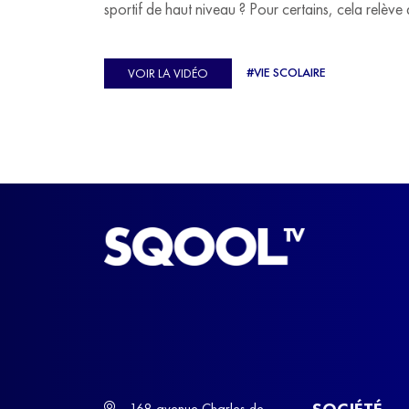
sportif de haut niveau ? Pour certains, cela relève 
véritable casse-tête. C'est précisément ce qu'a véc
Ulysse Soriano, vice-champion d'Europe de Hor
#VIE SCOLAIRE
VOIR LA VIDÉO
ball, qui a failli abandonner ses études avant de
trouver un nouvel équilibre.
SOCIÉTÉ
168 avenue Charles de