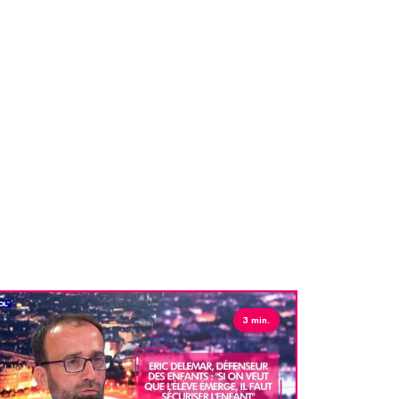
olène Hénin, coordinatrice de scolarité à
ôpital Saint-Louis AP-HP. Il est même possible pour
 enfants de passer des examens comme le Bac ou
ore le BTS.
3 min.