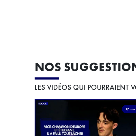
souhaitent "mettre leur travail au service la transiti
écologique et sociale". Des solutions existent
justement : réduction des déchets, mise en place d
projets sans plastique à l'intérieur des entreprises...
NOS SUGGESTIO
LES VIDÉOS QUI POURRAIENT V
17 min