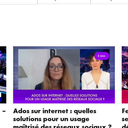
2 min.
 –
Ados sur internet : quelles
F
solutions pour un usage
se
maîtrisé des réseaux sociaux ?
d