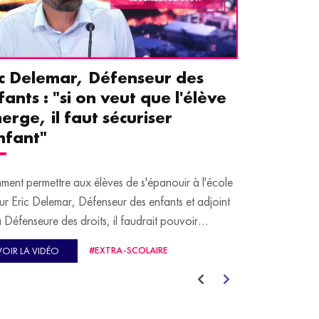
ic Delemar, Défenseur des
Guillemet
fants : "si on veut que l'élève
pour les 
erge, il faut sécuriser
aident le
enfant"
écrans
ent permettre aux élèves de s'épanouir à l'école
Traditionnellem
ur Eric Delemar, Défenseur des enfants et adjoint
moins de temps 
a Défenseure des droits, il faudrait pouvoir
adultes, qui peuv
cuper d'eux durant l'entièreté du temps qu'ils
contiennent pou
#EXTRA-SCOLAIRE
VOIR LA VIDÉO
VOIR LA VID
ent à l'école, et pas seulement durant les heures de
e.
Guillemette Fau
autrement et a 
 le Grand JT de l'Éducation, il prend notamment
aider leurs par