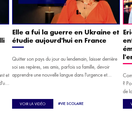
Elle a fui la guerre en Ukraine et
Er
li
étudie aujourd'hui en France
en
ém
l'
Quitter son pays du jour au lendemain, laisser derrière
soi ses repères, ses amis, parfois sa famille, devoir
apprendre une nouvelle langue dans l'urgence et
ant et
Comm
devoir malgré tout se construire un avenir.
d'un
? Po
u
de l
C'est l'histoire de nombreux réfugiés, et notamment
se-
s'oc
#VIE SCOLAIRE
VOIR LA VIDÉO
celle de Lisa Machukha, que nous vous proposons de
pass
découvrir aujourd'hui.
class
Dans