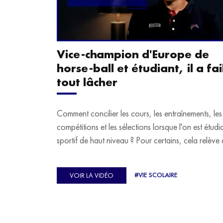
Vice-champion d'Europe de
horse-ball et étudiant, il a fail
tout lâcher
Comment concilier les cours, les entraînements, les
compétitions et les sélections lorsque l'on est étudi
sportif de haut niveau ? Pour certains, cela relève 
véritable casse-tête. C'est précisément ce qu'a véc
Ulysse Soriano, vice-champion d'Europe de Hor
#VIE SCOLAIRE
VOIR LA VIDÉO
ball, qui a failli abandonner ses études avant de
trouver un nouvel équilibre.