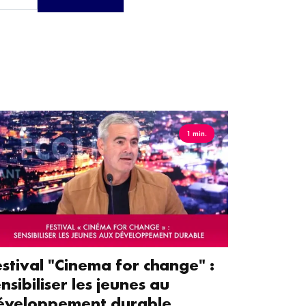
1 min.
estival "Cinema for change" :
nsibiliser les jeunes au
éveloppement durable