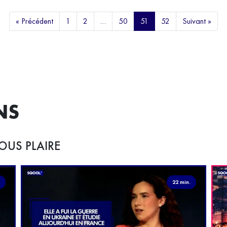
Ség
on
voulu travailler avec les ados, les profs et les
l'h
éducateurs pour créer un jeu qui soit adapté à leur
« Précédent
1
2
…
50
51
52
Suivant »
les
e
quotidien".
enc
NS
OUS PLAIRE
.
22 min.