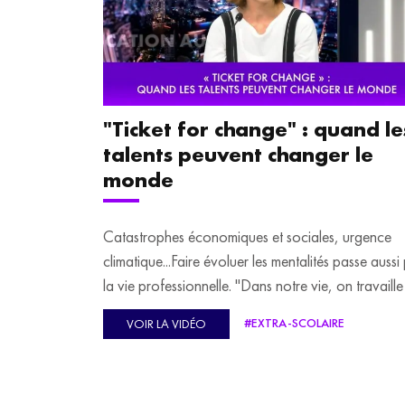
les plus durables. Explications de Mathilde Wessel
dans "l'info en +".
"Ticket for change" : quand le
talents peuvent changer le
monde
Catastrophes économiques et sociales, urgence
climatique...Faire évoluer les mentalités passe aussi
la vie professionnelle. "Dans notre vie, on travaille
moyenne 80 000, et on est payé pour contribuer à
#EXTRA-SCOLAIRE
VOIR LA VIDÉO
un projet de société", explique Sophie Delile, port
parole de "Ticket for change". La communauté
"Ticket for change" accompagne les acteurs qui