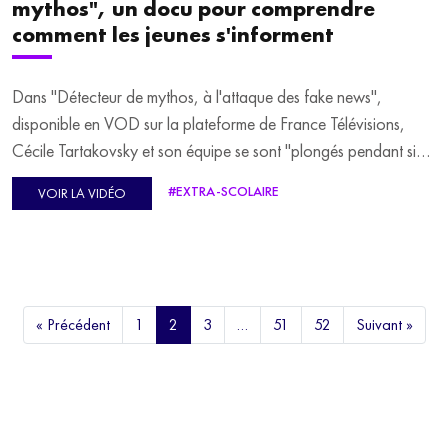
mythos", un docu pour comprendre
comment les jeunes s'informent
Dans "Détecteur de mythos, à l'attaque des fake news",
disponible en VOD sur la plateforme de France Télévisions,
Cécile Tartakovsky et son équipe se sont "plongés pendant six
mois, dans une classe de troisième", afin de "regarder,
#EXTRA-SCOLAIRE
VOIR LA VIDÉO
comprendre comment les jeunes de 14 ans s'informaient",
raconte la réalisatrice.
"Ce travail, on a voulu le faire avec l'association Fake Off, et
Aude Favre et Nadjet Ghemzi, pour outiller les élèves. Pour
« Précédent
1
2
3
…
51
52
Suivant »
qu'ils puissent comprendre comment reconnaître une source,
comment on s'informe", ajoute-t-elle.