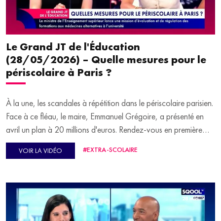
Et si dans un mois vous ne touchiez plus à une seule cigarette, ni
vapoteuse ? C'est l'un des programmes lancés par Respire Libre
Le Grand JT de l'Éducation
dès le lundi 1er juin. Un accompagnement pour prendre le
(28/05/2026) – Quelle mesures pour le
contrôle sur sa santé et sa liberté. Vincent Pellaumail nous livre
périscolaire à Paris ?
tous ses conseils, et souhaite aussi s'adresser aux parents.
À la une, les scandales à répétition dans le périscolaire parisien.
Face à ce fléau, le maire, Emmanuel Grégoire, a présenté en
avril un plan à 20 millions d'euros. Rendez-vous en première
partie, avec Anne-Claire Boux, adjointe au maire de Paris, en
#EXTRA-SCOLAIRE
VOIR LA VIDÉO
charge des affaires scolaires et de la petite enfance.
Le secteur aérien fait face à une pénurie mondiale de personnel
naviguant commercial, les fameux PNC. Avec la reprise record
28 min.
du trafic aérien, les compagnies recherchent massivement