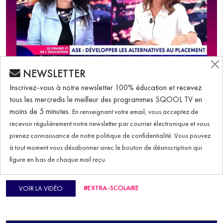
NEWSLETTER
Le Grand JT de l'Éducation
Inscrivez-vous à notre newsletter 100% éducation et recevez
(02/06/2026) – Développer les
tous les mercredis le meilleur des programmes SQOOL TV en
alternatives au placement
moins de 5 minutes.
En renseignant votre email, vous acceptez de
recevoir régulièrement notre newsletter par courrier électronique et vous
prenez connaissance de notre politique de confidentialité. Vous pouvez
Alors qu’un projet de loi sur la protection de l’enfance est
à tout moment vous désabonner avec le bouton de désinscription qui
actuellement sur la table, nous nous intéressons à une
figure en bas de chaque mail reçu.
expérimentation menée dans le département du Var. Son
objectif : réduire le recours aux placements lorsque cela est
#EXTRA-SCOLAIRE
VOIR LA VIDÉO
possible, en développant d’autres formes d’accompagnement
des familles. On en parle avec Caroline Depallens, conseillère
départementale du Var.