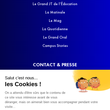
Le Grand JT de l’Éducation
La Matinale
Le Mag
La Quotidienne
Le Grand Oral
Campus Stories
CONTACT & PRESSE
Nous contacter
Salut c'est nous...
Media Kit
les Cookies !
On a attendu d'être sûrs que le contenu de
ce site vous intéresse avant de vous
déranger, mais on aimerait bien vous accompagner pendant votre
visite...