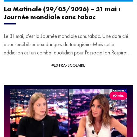
La Matinale (29/05/2026) – 31 mai :
Journée mondiale sans tabac
Le 31 mai, c'est la Journée mondiale sans tabac. Une date clé
pour sensibiliser aux dangers du tabagisme. Mais cette
addiction est un combat quotidien pour l'association Respire
Libre, dont les missions visent à aider les fumeurs à se libérer
#EXTRA-SCOLAIRE
VOIR LA VIDÉO
sans jugement, mais surtout faire avancer la justice.
Pour notre invité, président et porte-parole, Vincent Pellaumail,
les actions de Respire Libre commencent par les plus jeunes,
60 min.
avec des actions dans les écoles. Aujourd'hui, ce sont 15 % des
jeunes de 17 ans qui fument quotidiennement, contre 25 % il y a
quelques années. Mais si la cigarette traditionnelle laisse place à
sa version électronique, les nouveaux usages n'en sont pas
dangereux.