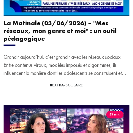
pigeonneau séparé de sa famille, lors de l'incendie de la
cathédrale de Notre-Dame. Une aventure pleine d'humour et
d'émotions, qui aborde la tolérance, l'exclusion, la solidarité,
La Matinale (03/06/2026) – "Mes
mais aussi notre rapport aux animaux qui partagent ce
réseaux, mon genre et moi" : un outil
quotidien.
pédagogique
Grandir aujourd’hui, c’est grandir avec les réseaux sociaux.
Entre contenus viraux, modèles imposés et algorithmes, ils
influencent la manière dont les adolescents se construisent et
perçoivent le monde. Dans "Mes réseaux, mon genre et moi",
#EXTRA-SCOLAIRE
VOIR LA VIDÉO
Pauline Ferrari propose des clés pour comprendre ces
mécanismes et ne pas les subir. Construction de l’identité,
stéréotypes de genre, mais aussi montée des discours
masculinistes : comment aider les jeunes à garder un regard
53 min.
critique sur ce qu’ils voient en ligne ? On en parle avec Pauline
Ferrari, journaliste et spécialiste des cultures web.