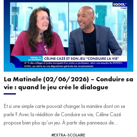
27 min.
En seconde partie, focus sur nos usages des réseaux sociaux et
sur la manière dont l’art peut nous aider à mieux comprendre les
transformations du monde numérique. À l’occasion de
l’exposition Moi et les autres à la Fondation Groupe EDF, nous
recevons son délégué général, Alexandre Perra.
La Matinale (02/06/2026) – Conduire sa
vie : quand le jeu crée le dialogue
Et si une simple carte pouvait changer la manière dont on se
parle ? Avec la réédition de Conduire sa vie, Céline Cazé
propose bien plus qu’un jeu. À partir des panneaux de
signalisation, chacun est invité à raconter, partager et réfléchir
#EXTRA-SCOLAIRE
VOIR LA VIDÉO