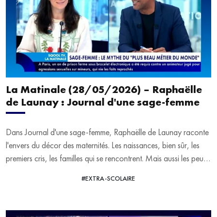
stewards et hôtesses d'accueil. Nous parlerons formation en
deuxième partie, avec Lyse Poncety et Rémy Duchange, co-
fondateurs de Skysuccess.
La Matinale (28/05/2026) – Raphaëlle
de Launay : Journal d'une sage-femme
Dans Journal d'une sage-femme, Raphaëlle de Launay raconte
l'envers du décor des maternités. Les naissances, bien sûr, les
premiers cris, les familles qui se rencontrent. Mais aussi les peurs,
les drames, les violences, les fausses couches, les parcours
#EXTRA-SCOLAIRE
VOIR LA VIDÉO
PMA et l'épuisement des soignantes. Un journal de bord brut,
humain et sans filtre, au cœur de l'intime.