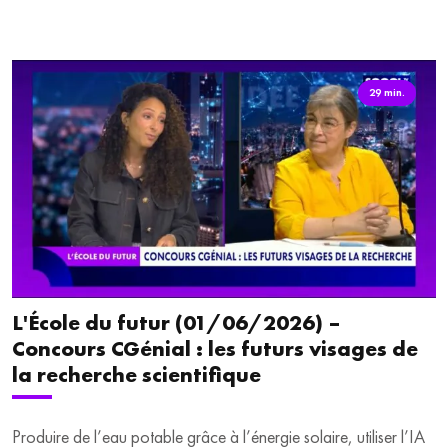
sur son parcours et ses choix. Dans ce jeu, les échanges
peuvent aussi devenir des autodéfis, pour transformer les idées
en actions concrètes. Une manière ludique de reprendre le
volant de son quotidien. Pensé pour les familles et les différentes
29 min.
générations, Conduire sa vie recrée un espace de dialogue où
l’on s’écoute, se découvre et se reconnecte. Nous en parlons
avec sa créatrice, Céline Cazé.
L'École du futur (01/06/2026) –
Concours CGénial : les futurs visages de
la recherche scientifique
Produire de l’eau potable grâce à l’énergie solaire, utiliser l’IA