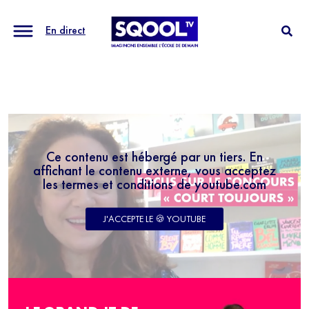
En direct
Ce contenu est hébergé par un tiers. En
affichant le contenu externe, vous acceptez
les termes et conditions de youtube.com
J'ACCEPTE LE 🍪 YOUTUBE