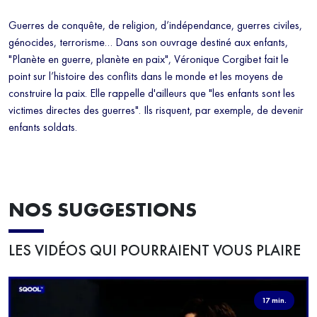
moins de 5 minutes.
En renseignant votre email, vous acceptez de
Guerres de conquête, de religion, d’indépendance, guerres civiles,
recevoir régulièrement notre newsletter par courrier électronique et vous
génocides, terrorisme… Dans son ouvrage destiné aux enfants,
prenez connaissance de notre politique de confidentialité. Vous pouvez
"Planète en guerre, planète en paix", Véronique Corgibet fait le
à tout moment vous désabonner avec le bouton de désinscription qui
point sur l’histoire des conflits dans le monde et les moyens de
figure en bas de chaque mail reçu.
construire la paix. Elle rappelle d'ailleurs que "les enfants sont les
victimes directes des guerres". Ils risquent, par exemple, de devenir
enfants soldats.
NOS SUGGESTIONS
LES VIDÉOS QUI POURRAIENT VOUS PLAIRE
17 min.