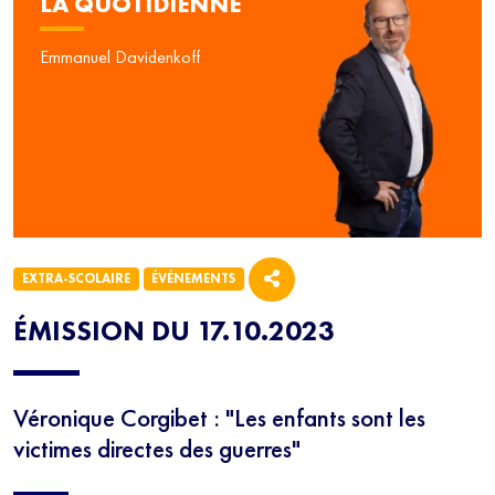
LA QUOTIDIENNE
Emmanuel Davidenkoff
EXTRA-SCOLAIRE
ÉVÉNEMENTS
ÉMISSION DU 17.10.2023
Véronique Corgibet : "Les enfants sont les
NEWSLETTER
victimes directes des guerres"
Inscrivez-vous à notre newsletter 100% éducation et recevez
tous les mercredis le meilleur des programmes SQOOL TV en