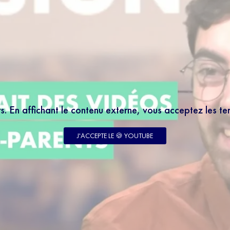
rs. En affichant le contenu externe, vous acceptez les t
LETTER
 à notre newsletter 100% éducation et recevez tous
J'ACCEPTE LE 🍪 YOUTUBE
 le meilleur des programmes SQOOL TV en moins de
enseignant votre email, vous acceptez de recevoir
tre newsletter par courrier électronique et vous prenez
notre politique de confidentialité. Vous pouvez à tout
abonner avec le bouton de désinscription qui figure en
ail reçu.