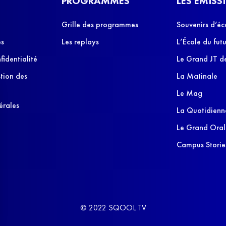
PROGRAMMES
LES ÉMISS
Grille des programmes
Souvenirs d’éc
es
Les replays
L’École du futu
fidentialité
Le Grand JT de
stion des
La Matinale
Le Mag
érales
La Quotidienn
Le Grand Oral
Campus Storie
© 2022 SQOOL TV