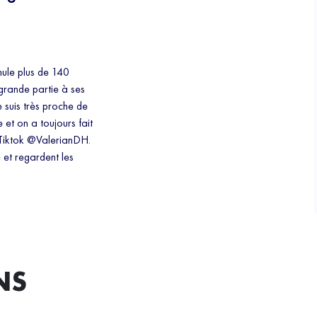
mule plus de 140
 grande partie à ses
e suis très proche de
 et on a toujours fait
 Tiktok @ValerianDH.
 et regardent les
NS