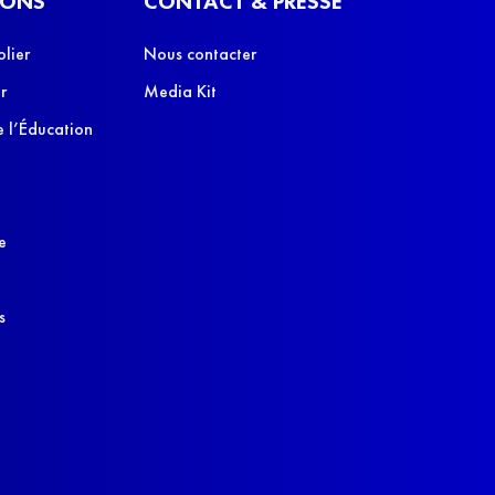
IONS
CONTACT & PRESSE
olier
Nous contacter
r
Media Kit
 l’Éducation
e
s