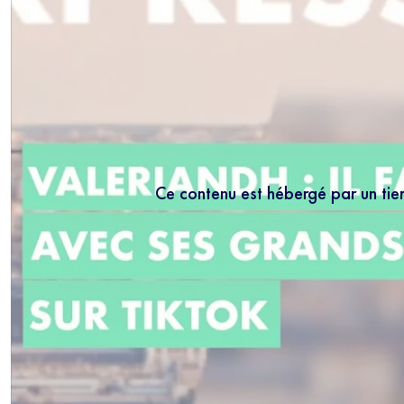
Ce contenu est hébergé par un tie
NEWS
Inscrivez-vous
les mercredis
5 minutes.
En r
régulièrement no
connaissance de 
moment vous dés
bas de chaque m