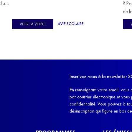
devoir malgré tout se construire un avenir.
d'un
? Po
u
de l
C'est l'histoire de nombreux réfugiés, et notamment
se-
s'oc
#VIE SCOLAIRE
VOIR LA VIDÉO
celle de Lisa Machukha, que nous vous proposons de
pass
découvrir aujourd'hui.
class
Dans
l'ex
11h4
d'êt
Inscrivez-vous à la newslette
et q
En renseignant votre email, vous 
par courrier électronique et vous
confidentialité. Vous pouvez à t
désinscription qui figure en bas d