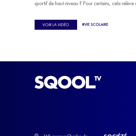
sportif de haut niveau ? Pour certains, cela relève 
véritable casse-tête. C'est précisément ce qu'a véc
Ulysse Soriano, vice-champion d'Europe de Hor
#VIE SCOLAIRE
VOIR LA VIDÉO
ball, qui a failli abandonner ses études avant de
trouver un nouvel équilibre.