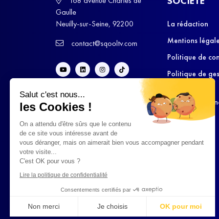
SOCIÉTÉ
168 avenue Charles de
Gaulle
Neuilly-sur-Seine, 92200
La rédaction
Mentions légal
contact@sqooltv.com
Politique de con
Politique de ge
cookies
Salut c'est nous...
Conditions Gén
les Cookies !
d’Utilisation
On a attendu d'être sûrs que le contenu
de ce site vous intéresse avant de
vous déranger, mais on aimerait bien vous accompagner pendant
votre visite...
C'est OK pour vous ?
Lire la politique de confidentialité
Consentements certifiés par
Non merci
Je choisis
OK pour moi