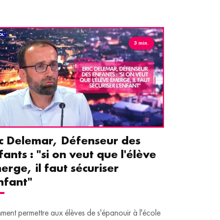
3 min.
ic Delemar, Défenseur des
Guillemet
fants : "si on veut que l'élève
pour les 
erge, il faut sécuriser
aident le
enfant"
écrans
ent permettre aux élèves de s'épanouir à l'école
Traditionnellem