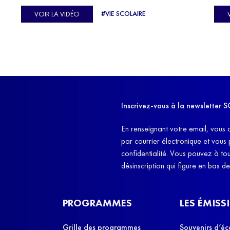
C'est l'histoire de nombreux réfugiés, et notamment
se-
s'oc
#VIE SCOLAIRE
VOIR LA VIDÉO
celle de Lisa Machukha, que nous vous proposons de
pass
découvrir aujourd'hui.
class
Dans
l'ex
11h4
d'êt
Inscrivez-vous à la newslette
et q
En renseignant votre email, vous 
par courrier électronique et vous
confidentialité. Vous pouvez à t
désinscription qui figure en bas d
PROGRAMMES
LES ÉMISS
Grille des programmes
Souvenirs d’éc