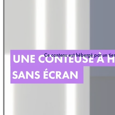
Ce contenu est hébergé par un tie
NEWS
Inscrivez-vous
les mercredis
5 minutes.
En r
régulièrement no
connaissance de 
moment vous dés
bas de chaque m