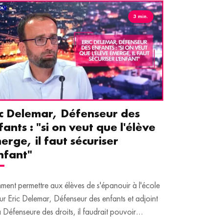
3 min.
ic Delemar, Défenseur des
Guillemet
fants : "si on veut que l'élève
pour les 
erge, il faut sécuriser
aident le
enfant"
écrans
ent permettre aux élèves de s'épanouir à l'école
Traditionnellem
ur Eric Delemar, Défenseur des enfants et adjoint
moins de temps 
a Défenseure des droits, il faudrait pouvoir
adultes, qui peuv