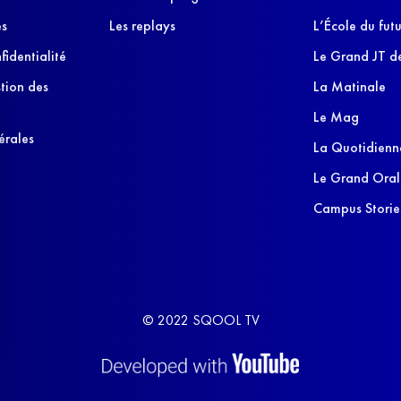
es
Les replays
L’École du futu
fidentialité
Le Grand JT de
stion des
La Matinale
Le Mag
érales
La Quotidienn
Le Grand Oral
Campus Storie
© 2022 SQOOL TV
s Options
ètres de confidentialité, en garantissant la conformité avec le