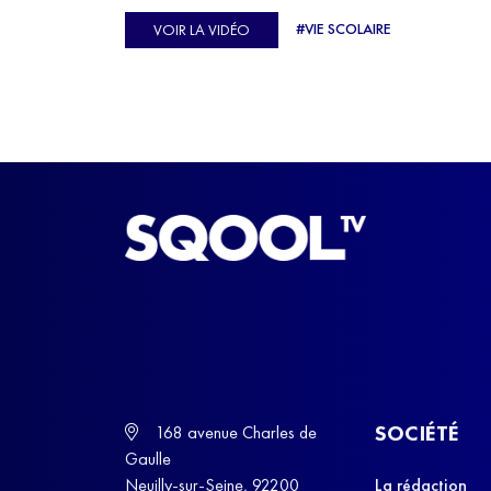
Ulysse Soriano, vice-champion d'Europe de Hor
#VIE SCOLAIRE
VOIR LA VIDÉO
ball, qui a failli abandonner ses études avant de
trouver un nouvel équilibre.
SOCIÉTÉ
168 avenue Charles de
Gaulle
Neuilly-sur-Seine, 92200
La rédaction