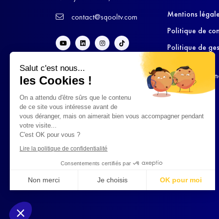
Mentions légal
contact@sqooltv.com
Politique de con
Politique de ge
cookies
Salut c'est nous...
Conditions Gén
les Cookies !
d’Utilisation
On a attendu d'être sûrs que le contenu
de ce site vous intéresse avant de
vous déranger, mais on aimerait bien vous accompagner pendant
votre visite...
C'est OK pour vous ?
Lire la politique de confidentialité
Consentements certifiés par
Non merci
Je choisis
OK pour moi
Axeptio consent
Plateforme de Gestion du Consentement : Personnalisez vo
Notre plateforme vous permet d'adapter et de gérer vos param