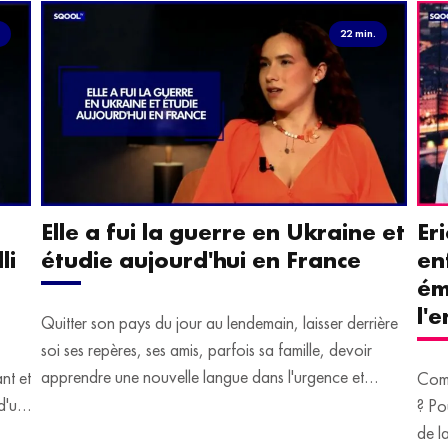
.
22 min.
Elle a fui la guerre en Ukraine et
Er
li
étudie aujourd'hui en France
en
ém
l'
Quitter son pays du jour au lendemain, laisser derrière
soi ses repères, ses amis, parfois sa famille, devoir
apprendre une nouvelle langue dans l'urgence et
ant et
Comm
devoir malgré tout se construire un avenir.
d'un
? Po
u
de l