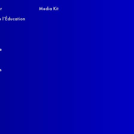
r
Media Kit
 l’Éducation
e
s
s réglementations. Personnalisez vos préférences pour contrôler