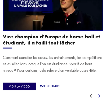
Vice-champion d'Europe de horse-ball et
étudiant, il a failli tout lâcher
Comment concilier les cours, les entraînements, les compétitions
et les sélections lorsque l'on est étudiant et sportif de haut
niveau ? Pour certains, cela relève d'un véritable casse-tête.
C'est précisément ce qu'a vécu Ulysse Soriano, vice-champion
d'Europe de Horse-ball, qui a failli abandonner ses études
#VIE SCOLAIRE
VOIR LA VIDÉO
avant de trouver un nouvel équilibre.