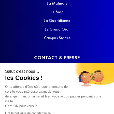
La Matinale
Le Mag
La Quotidienne
Le Grand Oral
Campus Stories
CONTACT & PRESSE
Nous contacter
Salut c'est nous...
Media Kit
les Cookies !
On a attendu d'être sûrs que le contenu de
ce site vous intéresse avant de vous
déranger, mais on aimerait bien vous accompagner pendant votre
visite...
C'est OK pour vous ?
© 2022 SQOOL TV
Lire la politique de confidentialité