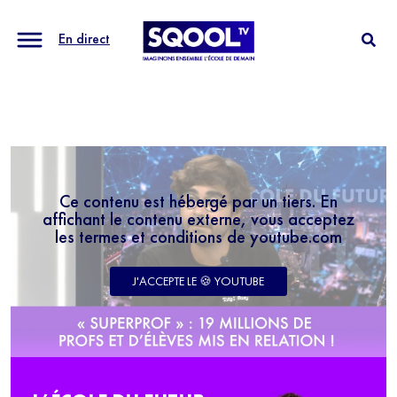
En direct
Ce contenu est hébergé par un tiers. En
affichant le contenu externe, vous acceptez
les termes et conditions de youtube.com
J'ACCEPTE LE 🍪 YOUTUBE