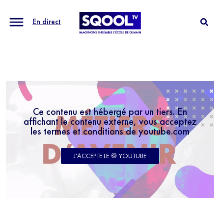
En direct
Ce contenu est hébergé par un tiers. En
affichant le contenu externe, vous acceptez
les termes et conditions de youtube.com
J'ACCEPTE LE 🍪 YOUTUBE