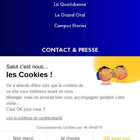
La Quotidienne
Le Grand Oral
Campus Stories
CONTACT & PRESSE
Nous contacter
Salut c'est nous...
Media Kit
les Cookies !
On a attendu d'être sûrs que le contenu de
ce site vous intéresse avant de vous
déranger, mais on aimerait bien vous accompagner pendant votre
visite...
C'est OK pour vous ?
© 2022 SQOOL TV
Lire la politique de confidentialité
Consentements certifiés par
Non merci
Je choisis
OK pour moi