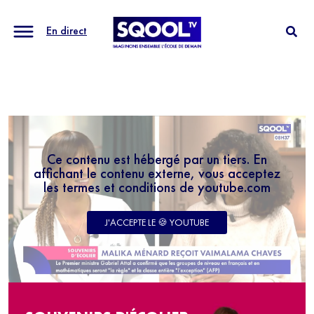
En direct
Ce contenu est hébergé par un tiers. En
affichant le contenu externe, vous acceptez
les termes et conditions de youtube.com
J'ACCEPTE LE 🍪 YOUTUBE