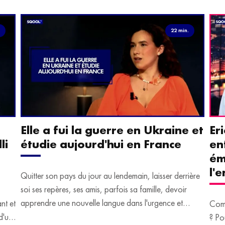
.
22 min.
Elle a fui la guerre en Ukraine et
Er
li
étudie aujourd'hui en France
en
ém
l'
Quitter son pays du jour au lendemain, laisser derrière
soi ses repères, ses amis, parfois sa famille, devoir
apprendre une nouvelle langue dans l'urgence et
ant et
Comm
devoir malgré tout se construire un avenir.
d'un
? Po