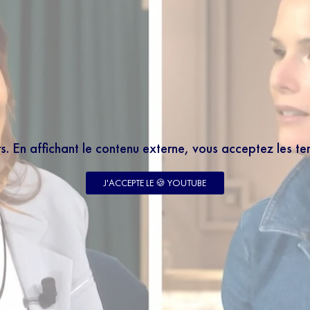
rs. En affichant le contenu externe, vous acceptez les t
J'ACCEPTE LE 🍪 YOUTUBE