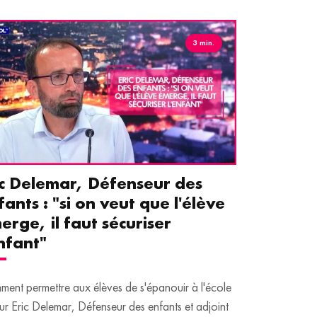
3 min.
ic Delemar, Défenseur des
Guillemet
fants : "si on veut que l'élève
pour les 
erge, il faut sécuriser
aident le
enfant"
écrans
ent permettre aux élèves de s'épanouir à l'école
Traditionnellem
ur Eric Delemar, Défenseur des enfants et adjoint
moins de temps 