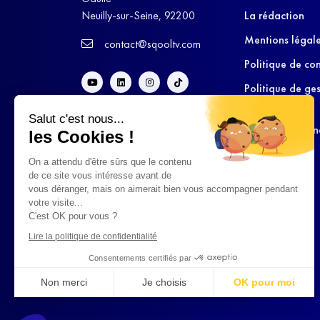
Neuilly-sur-Seine, 92200
La rédaction
Mentions légal
contact@sqooltv.com
Politique de con
Politique de ge
cookies
Salut c'est nous...
Conditions Gén
les Cookies !
d’Utilisation
On a attendu d'être sûrs que le contenu
de ce site vous intéresse avant de
vous déranger, mais on aimerait bien vous accompagner pendant
votre visite...
C'est OK pour vous ?
Lire la politique de confidentialité
Consentements certifiés par
Non merci
Je choisis
OK pour moi
Axeptio consent
Plateforme de Gestion du Consentement : Personnalisez vo