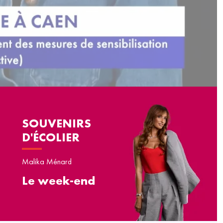
SOUVENIRS
D'ÉCOLIER
Malika Ménard
Le week-end