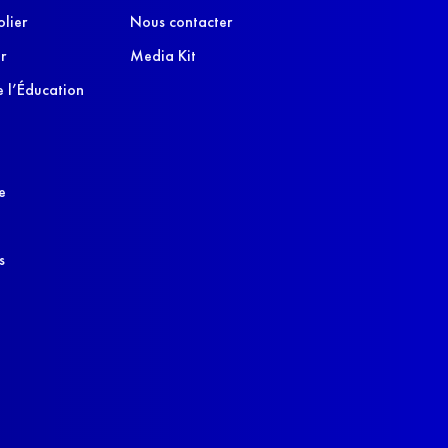
olier
Nous contacter
r
Media Kit
 l’Éducation
e
s