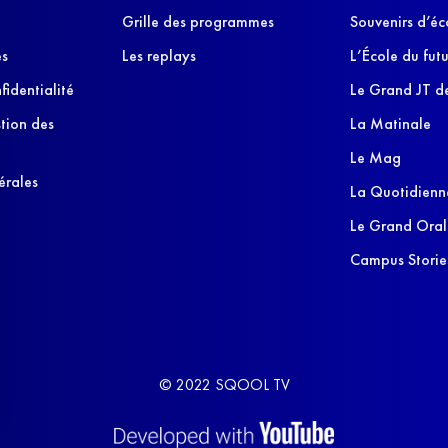
Grille des programmes
Souvenirs d’éc
es
Les replays
L’École du futu
fidentialité
Le Grand JT de
stion des
La Matinale
Le Mag
érales
La Quotidienn
Le Grand Oral
Campus Storie
© 2022 SQOOL TV
s Options