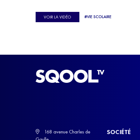
véritable casse-tête. C'est précisément ce qu'a véc
Ulysse Soriano, vice-champion d'Europe de Hor
#VIE SCOLAIRE
VOIR LA VIDÉO
ball, qui a failli abandonner ses études avant de
trouver un nouvel équilibre.
SOCIÉTÉ
168 avenue Charles de
Gaulle