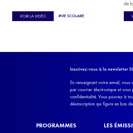
u
de l
C'est l'histoire de nombreux réfugiés, et notamment
se-
s'oc
#VIE SCOLAIRE
VOIR LA VIDÉO
celle de Lisa Machukha, que nous vous proposons de
pass
découvrir aujourd'hui.
class
Dans
l'ex
11h4
d'êt
Inscrivez-vous à la newslette
et q
En renseignant votre email, vous 
par courrier électronique et vous
confidentialité. Vous pouvez à t
désinscription qui figure en bas d
PROGRAMMES
LES ÉMISS