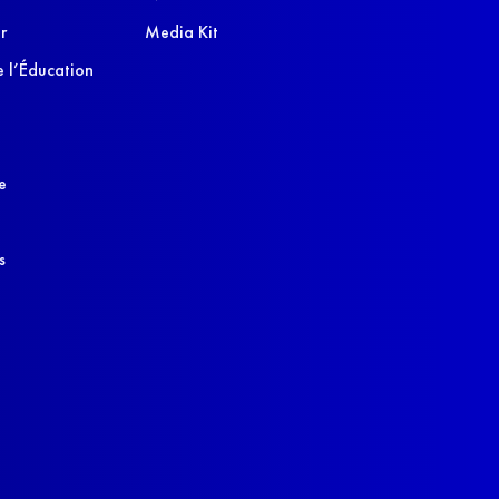
r
Media Kit
 l’Éducation
e
s
s réglementations. Personnalisez vos préférences pour contrôler