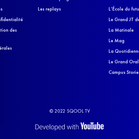
es
Les replays
L’École du futu
fidentialité
Le Grand JT de
stion des
La Matinale
Le Mag
érales
La Quotidienn
Le Grand Oral
Campus Storie
© 2022 SQOOL TV
s Options
ètres de confidentialité, en garantissant la conformité avec le