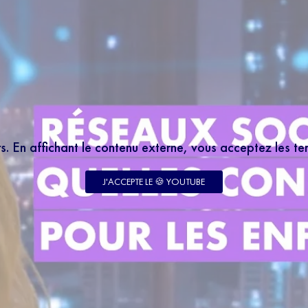
rs. En affichant le contenu externe, vous acceptez les t
LETTER
 à notre newsletter 100% éducation et recevez tous
J'ACCEPTE LE 🍪 YOUTUBE
 le meilleur des programmes SQOOL TV en moins de
enseignant votre email, vous acceptez de recevoir
tre newsletter par courrier électronique et vous prenez
notre politique de confidentialité. Vous pouvez à tout
abonner avec le bouton de désinscription qui figure en
ail reçu.