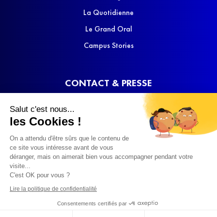
La Quotidienne
Le Grand Oral
Campus Stories
CONTACT & PRESSE
Nous contacter
Salut c'est nous...
Media Kit
les Cookies !
On a attendu d'être sûrs que le contenu de
ce site vous intéresse avant de vous
déranger, mais on aimerait bien vous accompagner pendant votre
visite...
C'est OK pour vous ?
© 2022 SQOOL TV
Lire la politique de confidentialité
Consentements certifiés par