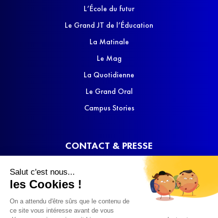
L’École du futur
Le Grand JT de l’Éducation
La Matinale
Le Mag
La Quotidienne
Le Grand Oral
Campus Stories
CONTACT & PRESSE
Nous contacter
Salut c'est nous...
Media Kit
les Cookies !
On a attendu d'être sûrs que le contenu de
ce site vous intéresse avant de vous