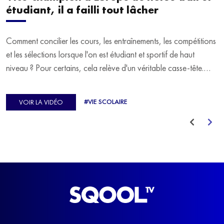
étudiant, il a failli tout lâcher
Comment concilier les cours, les entraînements, les compétitions
et les sélections lorsque l'on est étudiant et sportif de haut
niveau ? Pour certains, cela relève d'un véritable casse-tête.
C'est précisément ce qu'a vécu Ulysse Soriano, vice-champion
d'Europe de Horse-ball, qui a failli abandonner ses études
#VIE SCOLAIRE
VOIR LA VIDÉO
avant de trouver un nouvel équilibre.