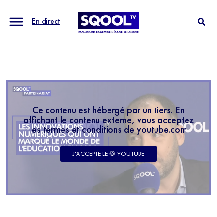
En direct
Ce contenu est hébergé par un tiers. En
affichant le contenu externe, vous acceptez
les termes et conditions de youtube.com
J'ACCEPTE LE 🍪 YOUTUBE