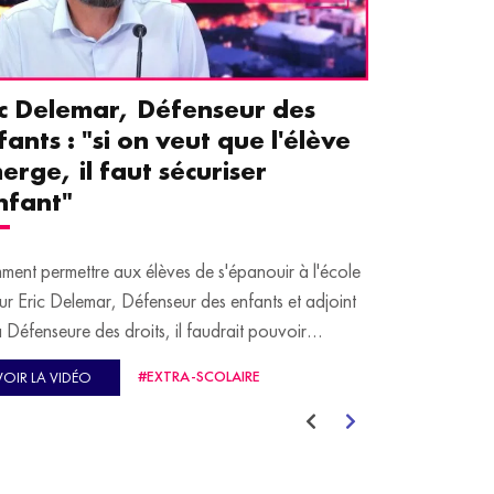
ic Delemar, Défenseur des
Guillemet
fants : "si on veut que l'élève
pour les 
erge, il faut sécuriser
aident le
enfant"
écrans
ent permettre aux élèves de s'épanouir à l'école
Traditionnellem
ur Eric Delemar, Défenseur des enfants et adjoint
moins de temps 
a Défenseure des droits, il faudrait pouvoir
adultes, qui peuv
cuper d'eux durant l'entièreté du temps qu'ils
contiennent pou
#EXTRA-SCOLAIRE
VOIR LA VIDÉO
VOIR LA VID
ent à l'école, et pas seulement durant les heures de
e.
Guillemette Fau
autrement et a 
 le Grand JT de l'Éducation, il prend notamment
aider leurs par