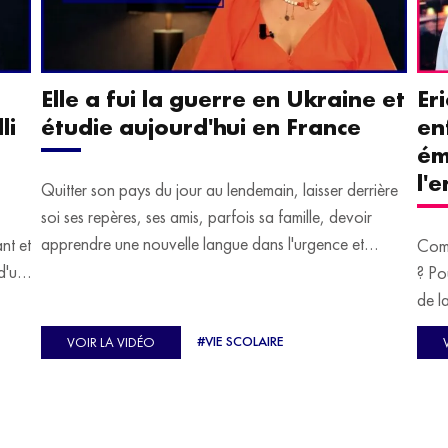
Elle a fui la guerre en Ukraine et
Er
li
étudie aujourd'hui en France
en
ém
l'
Quitter son pays du jour au lendemain, laisser derrière
soi ses repères, ses amis, parfois sa famille, devoir
apprendre une nouvelle langue dans l'urgence et
ant et
Comm
devoir malgré tout se construire un avenir.
d'un
? Po
u
de l
C'est l'histoire de nombreux réfugiés, et notamment
se-
s'oc
#VIE SCOLAIRE
VOIR LA VIDÉO
celle de Lisa Machukha, que nous vous proposons de
pass
découvrir aujourd'hui.
class
Dans