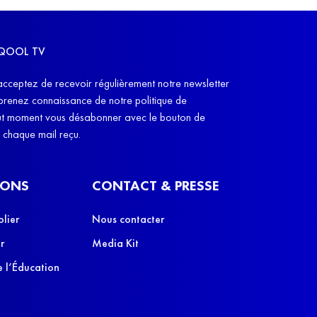
emple d'élèves "qui ont une AESH, de 8h45 à
des écrans". Un 
5, dont on présuppose qu'à 11h45, ils arrêtent
édité par Caste
re en situation de handicap pour aller à la cantine,
r SQOOL TV
u'ils reprennent leur handicap à 13h45."
"L'idée, c'est q
acceptez de recevoir régulièrement notre newsletter
cobayes, des co
 prenez connaissance de notre politique de
leurs parents", e
out moment vous désabonner avec le bouton de
e chaque mail reçu.
IONS
CONTACT & PRESSE
olier
Nous contacter
r
Media Kit
 l’Éducation