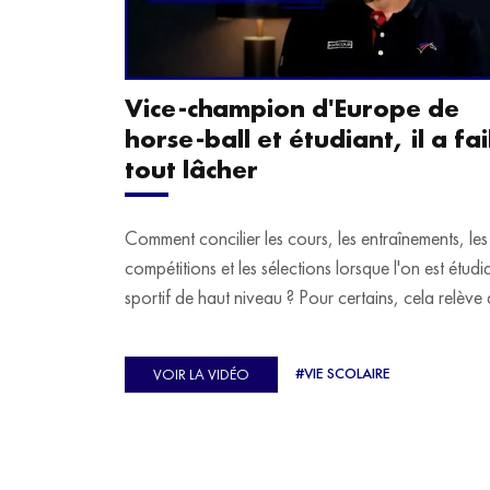
Vice-champion d'Europe de
horse-ball et étudiant, il a fail
tout lâcher
Comment concilier les cours, les entraînements, les
compétitions et les sélections lorsque l'on est étudi
sportif de haut niveau ? Pour certains, cela relève 
véritable casse-tête. C'est précisément ce qu'a véc
Ulysse Soriano, vice-champion d'Europe de Hor
#VIE SCOLAIRE
VOIR LA VIDÉO
ball, qui a failli abandonner ses études avant de
trouver un nouvel équilibre.