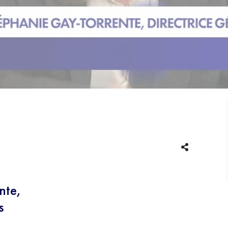
nte,
s