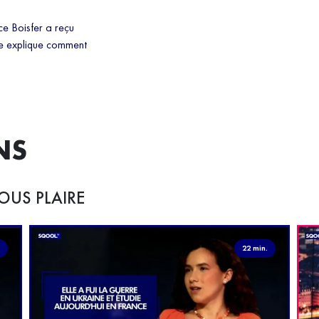
ce Boisfer a reçu
le explique comment
NS
OUS PLAIRE
.
22 min.