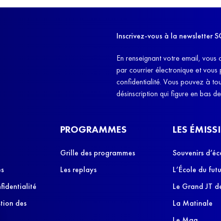
l'ex
11h4
d'êt
Inscrivez-vous à la newslette
et q
En renseignant votre email, vous 
par courrier électronique et vous
confidentialité. Vous pouvez à t
désinscription qui figure en bas d
PROGRAMMES
LES ÉMISS
Grille des programmes
Souvenirs d’éc
es
Les replays
L’École du futu
fidentialité
Le Grand JT de
stion des
La Matinale
Le Mag