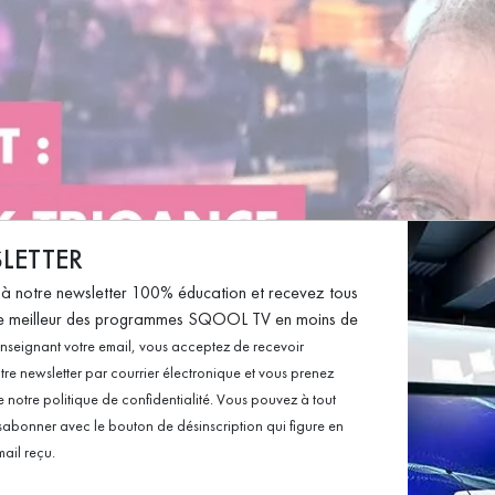
rs. En affichant le contenu externe, vous acceptez les t
LETTER
 à notre newsletter 100% éducation et recevez tous
J'ACCEPTE LE 🍪 YOUTUBE
 le meilleur des programmes SQOOL TV en moins de
enseignant votre email, vous acceptez de recevoir
tre newsletter par courrier électronique et vous prenez
notre politique de confidentialité. Vous pouvez à tout
abonner avec le bouton de désinscription qui figure en
ail reçu.