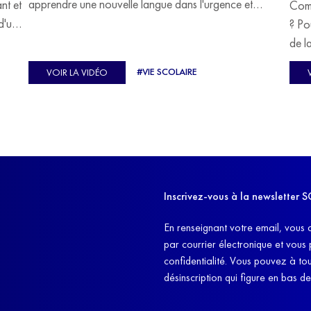
apprendre une nouvelle langue dans l'urgence et
ant et
Comm
devoir malgré tout se construire un avenir.
d'un
? Po
u
de l
C'est l'histoire de nombreux réfugiés, et notamment
se-
s'oc
#VIE SCOLAIRE
VOIR LA VIDÉO
celle de Lisa Machukha, que nous vous proposons de
pass
découvrir aujourd'hui.
class
Dans
l'ex
11h4
d'êt
Inscrivez-vous à la newslette
et q
En renseignant votre email, vous 
par courrier électronique et vous
confidentialité. Vous pouvez à t
désinscription qui figure en bas d