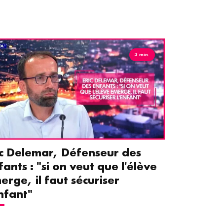
3 min.
ic Delemar, Défenseur des
Guillemet
fants : "si on veut que l'élève
pour les 
erge, il faut sécuriser
aident le
enfant"
écrans