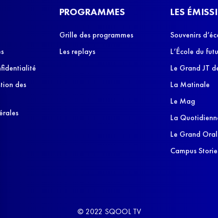
PROGRAMMES
LES ÉMISS
Grille des programmes
Souvenirs d’éc
es
Les replays
L’École du futu
fidentialité
Le Grand JT de
stion des
La Matinale
Le Mag
érales
La Quotidienn
Le Grand Oral
Campus Storie
© 2022 SQOOL TV