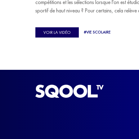
compétitions et les sélections lorsque l'on est étudi
sportif de haut niveau ? Pour certains, cela relève 
véritable casse-tête. C'est précisément ce qu'a véc
Ulysse Soriano, vice-champion d'Europe de Hor
#VIE SCOLAIRE
VOIR LA VIDÉO
ball, qui a failli abandonner ses études avant de
trouver un nouvel équilibre.