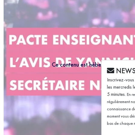
Ce contenu est hébergé par un tie
NEWS
Inscrivez-vous
les mercredis
5 minutes.
En r
régulièrement no
connaissance de 
moment vous dés
bas de chaque m