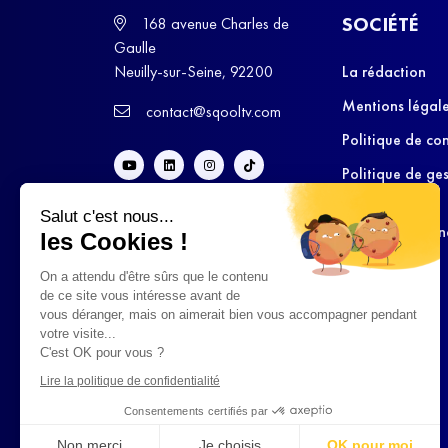
SOCIÉTÉ
168 avenue Charles de
Gaulle
Neuilly-sur-Seine, 92200
La rédaction
Mentions légal
contact@sqooltv.com
Politique de con
Politique de ge
cookies
Salut c'est nous...
Conditions Gén
les Cookies !
d’Utilisation
On a attendu d'être sûrs que le contenu
de ce site vous intéresse avant de
vous déranger, mais on aimerait bien vous accompagner pendant
votre visite...
C'est OK pour vous ?
Lire la politique de confidentialité
Consentements certifiés par
Non merci
Je choisis
OK pour moi