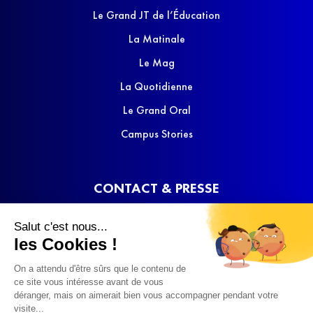
Le Grand JT de l’Éducation
La Matinale
Le Mag
La Quotidienne
Le Grand Oral
Campus Stories
CONTACT & PRESSE
Nous contacter
Salut c'est nous...
Media Kit
les Cookies !
On a attendu d'être sûrs que le contenu de
ce site vous intéresse avant de vous
déranger, mais on aimerait bien vous accompagner pendant votre
visite...