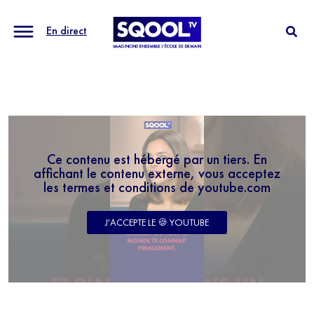
En direct
Ce contenu est hébergé par un tiers. En
affichant le contenu externe, vous acceptez
les termes et conditions de youtube.com
J'ACCEPTE LE 🍪 YOUTUBE