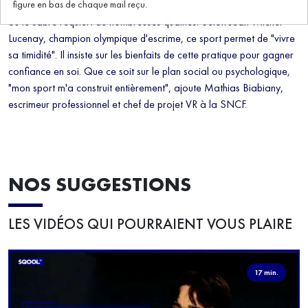
figure en bas de chaque mail reçu.
Agilité, détermination, endurance… L'art de manier le fleuret, l'épée
ou le sabre requiert de nombreuses qualités. Selon Jean-Michel
Lucenay, champion olympique d'escrime, ce sport permet de "vivre
sa timidité". Il insiste sur les bienfaits de cette pratique pour gagner
confiance en soi. Que ce soit sur le plan social ou psychologique,
"mon sport m'a construit entièrement", ajoute Mathias Biabiany,
escrimeur professionnel et chef de projet VR à la SNCF.
NOS SUGGESTIONS
LES VIDÉOS QUI POURRAIENT VOUS PLAIRE
17 min.