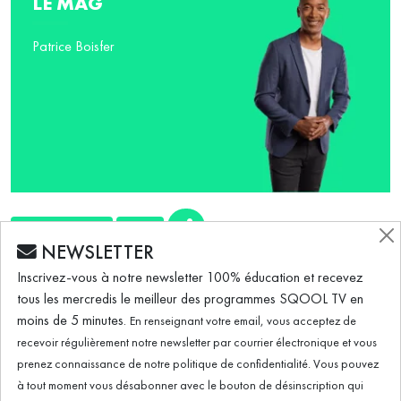
LE MAG
Patrice Boisfer
EXTRA-SCOLAIRE
SPORT
NEWSLETTER
ÉMISSION DU 29.03.2023
Inscrivez-vous à notre newsletter 100% éducation et recevez
tous les mercredis le meilleur des programmes SQOOL TV en
moins de 5 minutes.
En renseignant votre email, vous acceptez de
L’escrime pour construire son identité
recevoir régulièrement notre newsletter par courrier électronique et vous
prenez connaissance de notre politique de confidentialité. Vous pouvez
à tout moment vous désabonner avec le bouton de désinscription qui