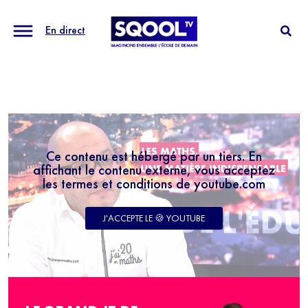
En direct
Ce contenu est hébergé par un tiers. En
affichant le contenu externe, vous acceptez
les termes et conditions de youtube.com
J'ACCEPTE LE 🍪 YOUTUBE