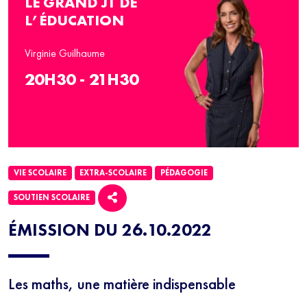
LE GRAND JT DE
L’ÉDUCATION
Virginie Guilhaume
20H30 - 21H30
VIE SCOLAIRE
EXTRA-SCOLAIRE
PÉDAGOGIE
SOUTIEN SCOLAIRE
NEWSLETTER
ÉMISSION DU 26.10.2022
Inscrivez-vous à notre newsletter 100% éducation et recevez
tous les mercredis le meilleur des programmes SQOOL TV en
moins de 5 minutes.
En renseignant votre email, vous acceptez de
Les maths, une matière indispensable
recevoir régulièrement notre newsletter par courrier électronique et vous
prenez connaissance de notre politique de confidentialité. Vous pouvez