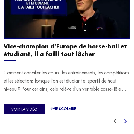
Vice-champion d'Europe de horse-ball et
étudiant, il a failli tout lâcher
Comment concilier les cours, les entraînements, les compétitions
et les sélections lorsque l'on est étudiant et sportif de haut
niveau ? Pour certains, cela relève d'un véritable casse-tête.
C'est précisément ce qu'a vécu Ulysse Soriano, vice-champion
d'Europe de Horse-ball, qui a failli abandonner ses études
#VIE SCOLAIRE
VOIR LA VIDÉO
avant de trouver un nouvel équilibre.